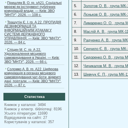
Пришляк В. О. гр. зА21. Соціальні
5.
Золотов О. В., група МК-
мережі як інструмент публічних
комунікацій влади. — Київ: ЗВО
6.
Лєньков О. В., група МК-
"МНТУ", 2026. — 108 с.
Трашутін Є. І. гр. А 22. ПРОТИДІЯ
7.
Лимаренко О. О., група М
ДЕЗІНФОРМАЦІЇ ТА
ІНФОРМАЦІЙНИМ АТАКАМ У
8.
Маслій А. В., група МК-1
СИСТЕМІ ДЕРЖАВНОГО
УПРАВЛІННЯ. — Київ: ЗВО "МНТУ",
9.
Радченко А. В., група МК
2026. — 84 с.
10.
Сенчило Є. В., група МК-
Спіцин М. С. гр. А 22.
Удосконалення місцевого
11.
Сидоренко О. В., група М
самоврядування в Україні. — Київ:
ЗВО "МНТУ", 2026. — 66 с.
12.
Чичикалов М. В., група МК
Соломко А. В. гр. А22. Цифрова
комунікація в органах місцевого
13.
Шевчук Є. П., група МК-1
самоврядування:чат-боти, відкриті
дані, портали. — Київ: ЗВО "МНТУ",
2026. — 87 с.
Статистика
Книжок у каталозі: 3494
Книжок у електр. бібліотеці: 8196
Усього літератури: 11690
Відвідувачів на сайті: 27
Користувачів у каталозі: 357