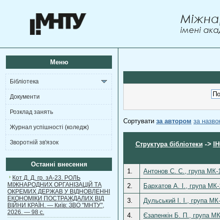
Меню
Бібліотека
Документи
Розклад занять
Сортувати
за автором
за назв
Журнал успішності (коледж)
Зворотній зв'язок
->
Структура бібліотеки
І
Останні внесення
1.
Антонов С. С., група МК-
Кот Д. Д. гр. зА-23. РОЛЬ
МІЖНАРОДНИХ ОРГАНІЗАЦІЙ ТА
2.
Бархатов А. І., група МК
ОКРЕМИХ ДЕРЖАВ У ВІДНОВЛЕННІ
ЕКОНОМІКИ ПОСТРАЖДАЛИХ ВІД
3.
Дульський І. І., група М
ВІЙНИ КРАЇН. — Київ: ЗВО "МНТУ",
2026. — 98 с.
4.
Єзапенкін Б. П., група М