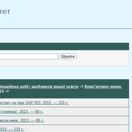
->
ікаційних робіт здобувачів вищої освіти
Комп’ютерні науки.
13 ->
в’язку на базі SAP R/3. 2013. — 110 c.
 комерції. 2013. — 68 c.
власників. 2013. — 85 c.
2013. — 133 c.