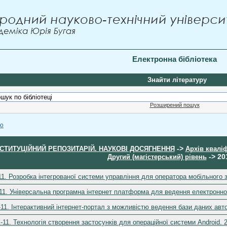
Електронна бібліотека
Знайти літературу
Розширений пошук
ою
->
НСТИТУЦІЙНИЙ РЕПОЗИТАРІЙ. НАУКОВІ ДОСЯГНЕННЯ
Архів кваліф
-> 20
Другий (магістерський) рівень
11. Розробка інтегрованої системи управління для оператора мобільного з
-11. Універсальна програмна інтернет платформа для ведення електронної
К-11. Інтерактивний інтернет-портал з можливістю ведення бази даних авто
К-11. Технологія створення застосунків для операційної системи Android. 