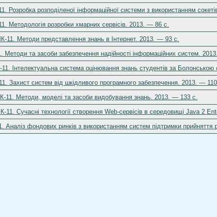
11. Розробка розподіленої інформаційної системи з використанням сокетів
11. Методологія розробки хмарних сервісів. 2013. — 86 c.
К-11. Методи представлення знань в Інтернет. 2013. — 93 c.
1. Методи та засоби забезпечення надійності інформаційних систем. 2013
-11. Інтелектуальна система оцінювання знань студентів за Болонською 
11. Захист систем від шкідливого програмного забезпечення. 2013. — 110
К-11. Методи, моделі та засоби видобування знань. 2013. — 133 c.
-11. Сучасні технології створення Web-сервісів в середовищі Java 2 Enter
1. Аналіз фондових ринків з використанням систем підтримки прийняття р