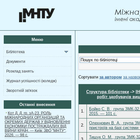
Меню
Бібліотека
Документи
Розклад занять
Сортувати
за автором
за назв
Журнал успішності (коледж)
Зворотній зв'язок
->
Структура бібліотеки
І
робіт здобувачів вищ
Останні внесення
Бойко С. В., група ЗМК-32
1.
Кот Д. Д. гр. зА-23. РОЛЬ
2015. — 101 c.
МІЖНАРОДНИХ ОРГАНІЗАЦІЙ ТА
ОКРЕМИХ ДЕРЖАВ У ВІДНОВЛЕННІ
Олехнович В. А., група З
2.
ЕКОНОМІКИ ПОСТРАЖДАЛИХ ВІД
пристроїв на базі системи
ВІЙНИ КРАЇН. — Київ: ЗВО "МНТУ",
2026. — 98 с.
Тищук О. М., група ЗМК-3
3.