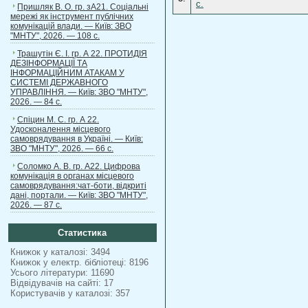
c.
Пришляк В. О. гр. зА21. Соціальні
мережі як інструмент публічних
комунікацій влади. — Київ: ЗВО
"МНТУ", 2026. — 108 с.
Трашутін Є. І. гр. А 22. ПРОТИДІЯ
ДЕЗІНФОРМАЦІЇ ТА
ІНФОРМАЦІЙНИМ АТАКАМ У
СИСТЕМІ ДЕРЖАВНОГО
УПРАВЛІННЯ. — Київ: ЗВО "МНТУ",
2026. — 84 с.
Спіцин М. С. гр. А 22.
Удосконалення місцевого
самоврядування в Україні. — Київ:
ЗВО "МНТУ", 2026. — 66 с.
Соломко А. В. гр. А22. Цифрова
комунікація в органах місцевого
самоврядування:чат-боти, відкриті
дані, портали. — Київ: ЗВО "МНТУ",
2026. — 87 с.
Статистика
Книжок у каталозі: 3494
Книжок у електр. бібліотеці: 8196
Усього літератури: 11690
Відвідувачів на сайті: 17
Користувачів у каталозі: 357