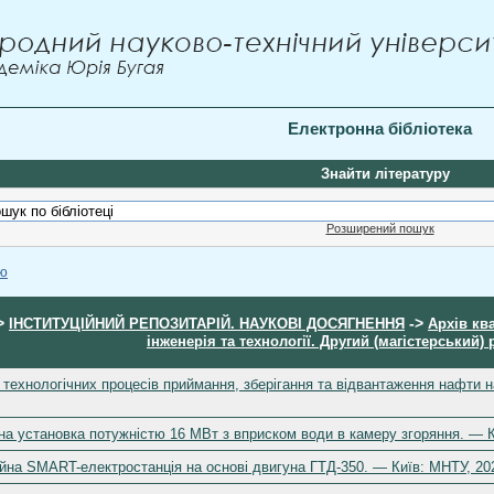
Електронна бібліотека
Знайти літературу
Розширений пошук
ою
>
->
ІНСТИТУЦІЙНИЙ РЕПОЗИТАРІЙ. НАУКОВІ ДОСЯГНЕННЯ
Архів кв
інженерія та технології. Другий (магістерський) 
 технологічних процесів приймання, зберігання та відвантаження нафти
на установка потужністю 16 МВт з вприском води в камеру згоряння. — К
йна SMART-електростанція на основі двигуна ГТД-350. — Київ: МНТУ, 20