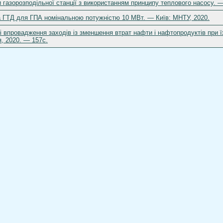
и газорозподільної станції з використанням принципу теплового насосу. —
а ГТД для ГПА номінальною потужністю 10 МВт. — Київ: МНТУ, 2020.
і впровадження заходів із зменшення втрат нафти і нафтопродуктів при їх
я, 2020. — 157с.