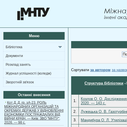
Меню
Бібліотека
Документи
Розклад занять
Сортувати
за автором
за назв
Журнал успішності (коледж)
Зворотній зв'язок
-
Структура бібліотеки
Останні внесення
Козлов О. О. Дослідження
1.
Кот Д. Д. гр. зА-23. РОЛЬ
2020. — 143 с.
МІЖНАРОДНИХ ОРГАНІЗАЦІЙ ТА
ОКРЕМИХ ДЕРЖАВ У ВІДНОВЛЕННІ
2.
Лужецька О. В. Газотурбін
ЕКОНОМІКИ ПОСТРАЖДАЛИХ ВІД
ВІЙНИ КРАЇН. — Київ: ЗВО "МНТУ",
3.
Мандибура О. Л. Утилізаці
2026. — 98 с.