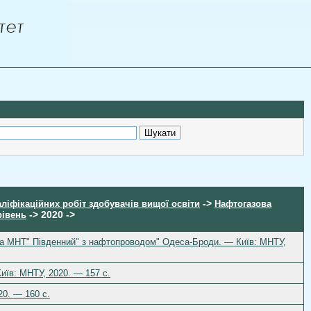
->
аліфікаційних робіт здобувачів вищої освіти
Нафтогазова
-> 2020 ->
рівень
 на МНТ" Південний" з нафтопроводом" Одеса-Броди. — Київ: МНТУ,
иїв: МНТУ, 2020. — 157 с.
20. — 160 с.