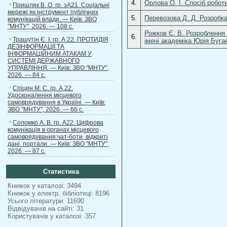
4.
Орлова О. І. Спосіб робот
Пришляк В. О. гр. зА21. Соціальні
мережі як інструмент публічних
5.
Перевозова Д. Д. Розробк
комунікацій влади. — Київ: ЗВО
"МНТУ", 2026. — 108 с.
Рожков Є. В. Розроблення 
6.
Трашутін Є. І. гр. А 22. ПРОТИДІЯ
імені академіка Юрія Буга
ДЕЗІНФОРМАЦІЇ ТА
ІНФОРМАЦІЙНИМ АТАКАМ У
СИСТЕМІ ДЕРЖАВНОГО
УПРАВЛІННЯ. — Київ: ЗВО "МНТУ",
2026. — 84 с.
Спіцин М. С. гр. А 22.
Удосконалення місцевого
самоврядування в Україні. — Київ:
ЗВО "МНТУ", 2026. — 66 с.
Соломко А. В. гр. А22. Цифрова
комунікація в органах місцевого
самоврядування:чат-боти, відкриті
дані, портали. — Київ: ЗВО "МНТУ",
2026. — 87 с.
Статистика
Книжок у каталозі: 3494
Книжок у електр. бібліотеці: 8196
Усього літератури: 11690
Відвідувачів на сайті: 31
Користувачів у каталозі: 357