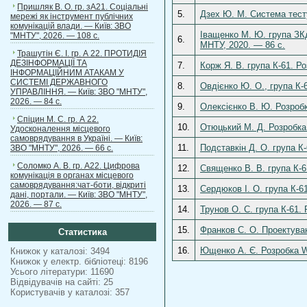
Пришляк В. О. гр. зА21. Соціальні
5.
Дзех Ю. М. Система тест
мережі як інструмент публічних
комунікацій влади. — Київ: ЗВО
Іващенко М. Ю. група ЗКд
"МНТУ", 2026. — 108 с.
6.
МНТУ, 2020. — 86 c.
Трашутін Є. І. гр. А 22. ПРОТИДІЯ
ДЕЗІНФОРМАЦІЇ ТА
7.
Корж Я. В. група К-61. Р
ІНФОРМАЦІЙНИМ АТАКАМ У
СИСТЕМІ ДЕРЖАВНОГО
8.
Овдієнко Ю. О., група К-
УПРАВЛІННЯ. — Київ: ЗВО "МНТУ",
2026. — 84 с.
9.
Олексієнко В. Ю. Розробк
Спіцин М. С. гр. А 22.
10.
Отюцький М. Д. Розробка 
Удосконалення місцевого
самоврядування в Україні. — Київ:
11.
Подставкін Д. О. група К
ЗВО "МНТУ", 2026. — 66 с.
Соломко А. В. гр. А22. Цифрова
12.
Священко В. В. група К-6
комунікація в органах місцевого
самоврядування:чат-боти, відкриті
13.
Сердюков І. О. група К-6
дані, портали. — Київ: ЗВО "МНТУ",
2026. — 87 с.
14.
Трунов О. С. група К-61.
15.
Франков С. О. Проектуван
Статистика
16.
Ющенко А. Є. Розробка W
Книжок у каталозі: 3494
Книжок у електр. бібліотеці: 8196
Усього літератури: 11690
Відвідувачів на сайті: 25
Користувачів у каталозі: 357