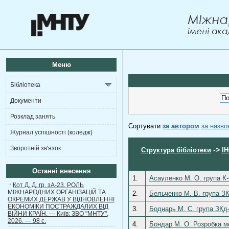
Меню
Бібліотека
Документи
Розклад занять
Сортувати
за автором
за назв
Журнал успішності (коледж)
Зворотній зв'язок
->
Структура бібліотеки
І
Останні внесення
1.
Асауленко М. О. група К-
Кот Д. Д. гр. зА-23. РОЛЬ
МІЖНАРОДНИХ ОРГАНІЗАЦІЙ ТА
2.
Бельченко М. В. група ЗК
ОКРЕМИХ ДЕРЖАВ У ВІДНОВЛЕННІ
ЕКОНОМІКИ ПОСТРАЖДАЛИХ ВІД
3.
Боднарь М. C. група ЗКд-
ВІЙНИ КРАЇН. — Київ: ЗВО "МНТУ",
2026. — 98 с.
4.
Бондар М. О. Розробка м