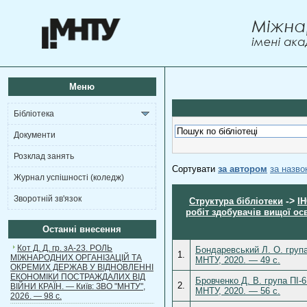
Меню
Бібліотека
Документи
Розклад занять
Сортувати
за автором
за назв
Журнал успішності (коледж)
Зворотній зв'язок
->
Структура бібліотеки
І
робіт здобувачів вищої ос
Останні внесення
Кот Д. Д. гр. зА-23. РОЛЬ
Бондаревський Л. О. група
1.
МІЖНАРОДНИХ ОРГАНІЗАЦІЙ ТА
МНТУ, 2020. — 49 c.
ОКРЕМИХ ДЕРЖАВ У ВІДНОВЛЕННІ
ЕКОНОМІКИ ПОСТРАЖДАЛИХ ВІД
Бровченко Д. В. група ПІ-6
2.
ВІЙНИ КРАЇН. — Київ: ЗВО "МНТУ",
МНТУ, 2020. — 56 c.
2026. — 98 с.