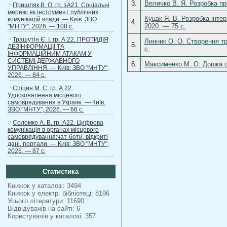
3.
Величко В. Я. Розробка пр
Пришляк В. О. гр. зА21. Соціальні
мережі як інструмент публічних
Куцак Я. В. Розробка інт
комунікацій влади. — Київ: ЗВО
4.
2020. — 75 c.
"МНТУ", 2026. — 108 с.
Трашутін Є. І. гр. А 22. ПРОТИДІЯ
Линник О. О. Створення т
5.
ДЕЗІНФОРМАЦІЇ ТА
c.
ІНФОРМАЦІЙНИМ АТАКАМ У
СИСТЕМІ ДЕРЖАВНОГО
6.
Максименко М. О. Дошка о
УПРАВЛІННЯ. — Київ: ЗВО "МНТУ",
2026. — 84 с.
Спіцин М. С. гр. А 22.
Удосконалення місцевого
самоврядування в Україні. — Київ:
ЗВО "МНТУ", 2026. — 66 с.
Соломко А. В. гр. А22. Цифрова
комунікація в органах місцевого
самоврядування:чат-боти, відкриті
дані, портали. — Київ: ЗВО "МНТУ",
2026. — 87 с.
Статистика
Книжок у каталозі: 3494
Книжок у електр. бібліотеці: 8196
Усього літератури: 11690
Відвідувачів на сайті: 6
Користувачів у каталозі: 357