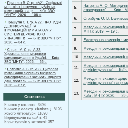
Пришляк В. О. гр. зА21. Соціальні
Наторіна А. О. Методичні
мережі як інструмент публічних
5.
страхування". — Київ : М
комунікацій влади. — Київ: ЗВО
"МНТУ", 2026. — 108 с.
6.
Стрибуль О. В. Банківськ
Трашутін Є. І. гр. А 22. ПРОТИДІЯ
ДЕЗІНФОРМАЦІЇ ТА
Методичні рекомендації щ
7.
ІНФОРМАЦІЙНИМ АТАКАМ У
МНТУ, 2019. — 19 с.
СИСТЕМІ ДЕРЖАВНОГО
УПРАВЛІННЯ. — Київ: ЗВО "МНТУ",
8.
Електронна комерція : ме
2026. — 84 с.
9.
Методичні рекомендації щ
Спіцин М. С. гр. А 22.
Удосконалення місцевого
10.
Методичні рекомендації щ
самоврядування в Україні. — Київ:
ЗВО "МНТУ", 2026. — 66 с.
Методичні рекомендації щ
11.
Соломко А. В. гр. А22. Цифрова
адміністрування" — Київ 
комунікація в органах місцевого
самоврядування:чат-боти, відкриті
Методичні вказівки щодо 
12.
дані, портали. — Київ: ЗВО "МНТУ",
адміністрування" напряму
2026. — 87 с.
Методичні рекомендації 
13.
Київ : МНТУ, 2020. — 29 с
Статистика
Книжок у каталозі: 3494
Книжок у електр. бібліотеці: 8196
Усього літератури: 11690
Відвідувачів на сайті: 41
Користувачів у каталозі: 357