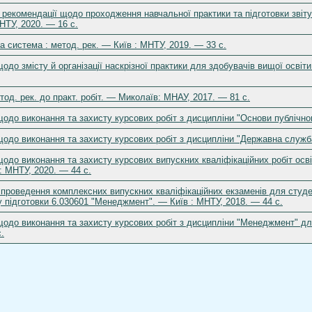
 рекомендації щодо проходження навчальної практики та підготовки звіту 
НТУ, 2020. — 16 с.
а система : метод. рек. — Київ : МНТУ, 2019. — 33 с.
одо змісту й організації наскрізної практики для здобувачів вищої освіти
тод. рек. до практ. робіт. — Миколаїв: МНАУ, 2017. — 81 с.
одо виконання та захисту курсових робіт з дисципліни "Основи публічног
одо виконання та захисту курсових робіт з дисципліни "Державна служба
одо виконання та захисту курсових випускних кваліфікаційних робіт осві
: МНТУ, 2020. — 44 с.
проведення комплексних випускних кваліфікаційних екзаменів для студен
 підготовки 6.030601 "Менеджмент". — Київ : МНТУ, 2018. — 44 с.
щодо виконання та захисту курсових робіт з дисципліни "Менеджмент" дл
.