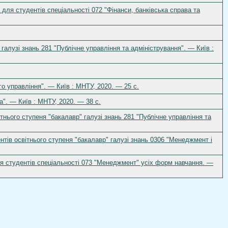
для студентів спеціальності 072 "Фінанси, банківська справа та
 галузі знань 281 "Публічне управління та адміністрування". — Київ :
о управління". — Київ : МНТУ, 2020. — 25 с.
". — Київ : МНТУ, 2020. — 38 с.
тнього ступеня "бакалавр" галузі знань 281 "Публічне управління та
тів освітнього ступеня "бакалавр" галузі знань 0306 "Менеджмент і
я студентів спеціальності 073 "Менеджмент" усіх форм навчання. —