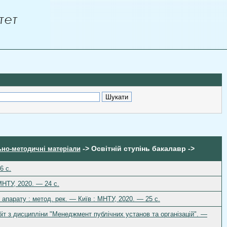
-> Освітній ступінь бакалавр ->
но-методичні матеріали
6 с.
МНТУ, 2020. — 24 с.
апарату : метод. рек. — Київ : МНТУ, 2020. — 25 с.
іт з дисципліни "Менеджмент публічних установ та організацій". —