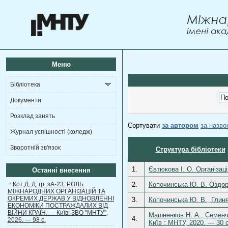
Меню
Бібліотека
Документи
Розклад занять
Сортувати
за автором
за назв
Журнал успішності (коледж)
Зворотній зв'язок
Структура бібліотеки
1.
Євтюкова І. О. Організаці
Останні внесення
Кот Д. Д. гр. зА-23. РОЛЬ
2.
Копочинська Ю. В. Оздоро
МІЖНАРОДНИХ ОРГАНІЗАЦІЙ ТА
ОКРЕМИХ ДЕРЖАВ У ВІДНОВЛЕННІ
3.
Копочинська Ю. В., Глиня
ЕКОНОМІКИ ПОСТРАЖДАЛИХ ВІД
ВІЙНИ КРАЇН. — Київ: ЗВО "МНТУ",
Машненков Н. А., Семенчу
4.
2026. — 98 с.
Київ : МНТУ, 2020. — 30 с