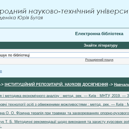
Електронна бібліотека
Знайти літературу
Розширений пошук
ою
->
->
ІНСТИТУЦІЙНИЙ РЕПОЗИТАРІЙ. НАУКОВІ ДОСЯГНЕННЯ
Навчаль
я і методика економічного аналізу : метод. рек. — Київ : МНТУ, 2019. — 3
вчі технології осіб з обмеженими можливостями : метод. рек. — Київ : 
на О. О. Фізична терапія при травмах та захворюваннях опорно-рухового 
к Т. Б. Методичні рекомендації щодо виконання та захисту курсових роб
.