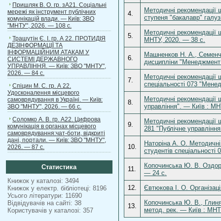
Пришляк В. О. гр. зА21. Соціальні
Методичні рекомендації щ
мережі як інструмент публічних
4.
ступеня "бакалавр" галуз
комунікацій влади. — Київ: ЗВО
"МНТУ", 2026. — 108 с.
Методичні рекомендації щ
5.
Трашутін Є. І. гр. А 22. ПРОТИДІЯ
МНТУ, 2020. — 38 с.
ДЕЗІНФОРМАЦІЇ ТА
ІНФОРМАЦІЙНИМ АТАКАМ У
Машненков Н. А., Семенчу
6.
СИСТЕМІ ДЕРЖАВНОГО
дисципліни "Менеджмент п
УПРАВЛІННЯ. — Київ: ЗВО "МНТУ",
2026. — 84 с.
Методичні рекомендації 
7.
спеціальності 073 "Менед
Спіцин М. С. гр. А 22.
Удосконалення місцевого
Методичні рекомендації щ
самоврядування в Україні. — Київ:
8.
управління". — Київ : МН
ЗВО "МНТУ", 2026. — 66 с.
Соломко А. В. гр. А22. Цифрова
Методичні рекомендації щ
9.
комунікація в органах місцевого
281 "Публічне управління
самоврядування:чат-боти, відкриті
дані, портали. — Київ: ЗВО "МНТУ",
Наторіна А. О. Методичні
10.
2026. — 87 с.
студентів спеціальності 
Копочинська Ю. В. Оздоро
Статистика
11.
— 24 с.
Книжок у каталозі: 3494
12.
Євтюкова І. О. Організаці
Книжок у електр. бібліотеці: 8196
Усього літератури: 11690
Копочинська Ю. В., Глиня
Відвідувачів на сайті: 38
13.
метод. рек. — Київ : МНТ
Користувачів у каталозі: 357