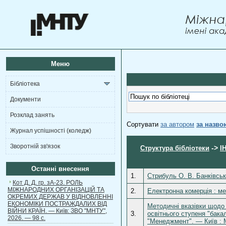
Меню
Бібліотека
Документи
Розклад занять
Сортувати
за автором
за назво
Журнал успішності (коледж)
Зворотній зв'язок
->
Структура бібліотеки
І
Останні внесення
1.
Стрибуль О. В. Банківськ
Кот Д. Д. гр. зА-23. РОЛЬ
МІЖНАРОДНИХ ОРГАНІЗАЦІЙ ТА
2.
Електронна комерція : ме
ОКРЕМИХ ДЕРЖАВ У ВІДНОВЛЕННІ
ЕКОНОМІКИ ПОСТРАЖДАЛИХ ВІД
Методичні вказівки щодо
ВІЙНИ КРАЇН. — Київ: ЗВО "МНТУ",
3.
освітнього ступеня "бака
2026. — 98 с.
"Менеджмент". — Київ : 