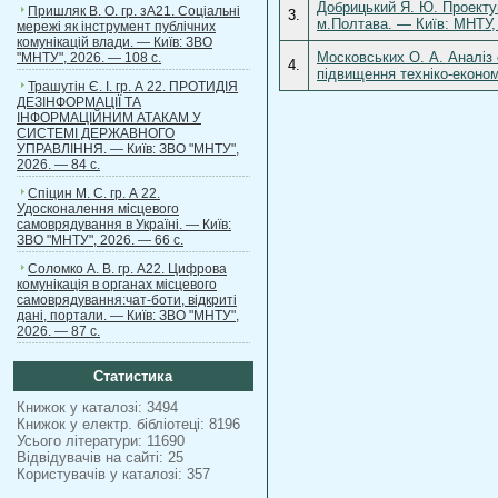
Добрицький Я. Ю. Проектув
Пришляк В. О. гр. зА21. Соціальні
3.
м.Полтава. — Київ: МНТУ, 
мережі як інструмент публічних
комунікацій влади. — Київ: ЗВО
Московських О. А. Аналіз 
"МНТУ", 2026. — 108 с.
4.
підвищення техніко-економі
Трашутін Є. І. гр. А 22. ПРОТИДІЯ
ДЕЗІНФОРМАЦІЇ ТА
ІНФОРМАЦІЙНИМ АТАКАМ У
СИСТЕМІ ДЕРЖАВНОГО
УПРАВЛІННЯ. — Київ: ЗВО "МНТУ",
2026. — 84 с.
Спіцин М. С. гр. А 22.
Удосконалення місцевого
самоврядування в Україні. — Київ:
ЗВО "МНТУ", 2026. — 66 с.
Соломко А. В. гр. А22. Цифрова
комунікація в органах місцевого
самоврядування:чат-боти, відкриті
дані, портали. — Київ: ЗВО "МНТУ",
2026. — 87 с.
Статистика
Книжок у каталозі: 3494
Книжок у електр. бібліотеці: 8196
Усього літератури: 11690
Відвідувачів на сайті: 25
Користувачів у каталозі: 357