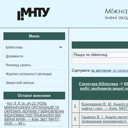
Меню
Бібліотека
Документи
Розклад занять
Сортувати
за автором
за назв
Журнал успішності (коледж)
Зворотній зв'язок
->
Структура бібліотеки
І
робіт здобувачів вищої о
Останні внесення
Кот Д. Д. гр. зА-23. РОЛЬ
Бондаренко В. М. Аналіз р
1.
МІЖНАРОДНИХ ОРГАНІЗАЦІЙ ТА
нафти і газу. — Київ: МНТУ
ОКРЕМИХ ДЕРЖАВ У ВІДНОВЛЕННІ
ЕКОНОМІКИ ПОСТРАЖДАЛИХ ВІД
Гашенко В. І. Аналіз експ
2.
ВІЙНИ КРАЇН. — Київ: ЗВО "МНТУ",
підвищення економічності 
2026. — 98 с.