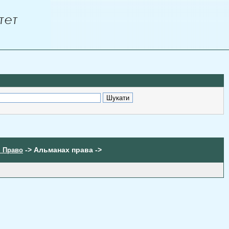
-> Альманах права ->
. Право