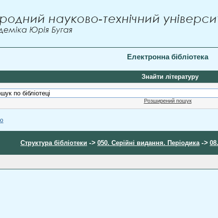
Електронна бібліотека
Знайти літературу
Розширений пошук
ою
->
->
Структура бібліотеки
050. Серійні видання. Періодика
08