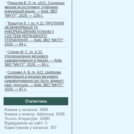
Пришляк В. О. гр. зА21. Соціальні
мережі як інструмент публічних
комунікацій влади. — Київ: ЗВО
"МНТУ", 2026. — 108 с.
Трашутін Є. І. гр. А 22. ПРОТИДІЯ
ДЕЗІНФОРМАЦІЇ ТА
ІНФОРМАЦІЙНИМ АТАКАМ У
СИСТЕМІ ДЕРЖАВНОГО
УПРАВЛІННЯ. — Київ: ЗВО "МНТУ",
2026. — 84 с.
Спіцин М. С. гр. А 22.
Удосконалення місцевого
самоврядування в Україні. — Київ:
ЗВО "МНТУ", 2026. — 66 с.
Соломко А. В. гр. А22. Цифрова
комунікація в органах місцевого
самоврядування:чат-боти, відкриті
дані, портали. — Київ: ЗВО "МНТУ",
2026. — 87 с.
Статистика
Книжок у каталозі: 3494
Книжок у електр. бібліотеці: 8196
Усього літератури: 11690
Відвідувачів на сайті: 5
Користувачів у каталозі: 357