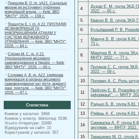
Пришляк В. О. гр. зА21. Соціальні
Дудар Є. М. група ЗКД-7
мережі як інструмент публічних
4.
2022. — 65 с.
комунікацій влади. — Київ: ЗВО
"МНТУ", 2026. — 108 с.
5.
Кваско В. В. група ЗКД-7
Трашутін Є. І. гр. А 22. ПРОТИДІЯ
ДЕЗІНФОРМАЦІЇ ТА
6.
Кульбашний Р. В. Розробк
ІНФОРМАЦІЙНИМ АТАКАМ У
СИСТЕМІ ДЕРЖАВНОГО
Марчук Б. В. групи К-81
7.
УПРАВЛІННЯ. — Київ: ЗВО "МНТУ",
73 с.
2026. — 84 с.
Микитюк В. А. група ЗКд
Спіцин М. С. гр. А 22.
8.
МНТУ, 2022. — 77 с.
Удосконалення місцевого
самоврядування в Україні. — Київ:
Поляков С. С. група ЗКД-
ЗВО "МНТУ", 2026. — 66 с.
9.
2022. — 59 с.
Соломко А. В. гр. А22. Цифрова
комунікація в органах місцевого
10.
Попович А. С. Роль штучн
самоврядування:чат-боти, відкриті
дані, портали. — Київ: ЗВО "МНТУ",
Прібіткін Є. В. Розробка
11.
2026. — 87 с.
інформації". — МНТУ, 202
12.
Радько Б. В. група К-81.
Статистика
13.
Рябець А. Є. група К-81.
Книжок у каталозі: 3494
Книжок у електр. бібліотеці: 8196
Сироватка А. Р. група К-
Усього літератури: 11690
14.
окулярів. — МНТУ, 2022. 
Відвідувачів на сайті: 15
Користувачів у каталозі: 357
15.
Терещенко М. О. група К-