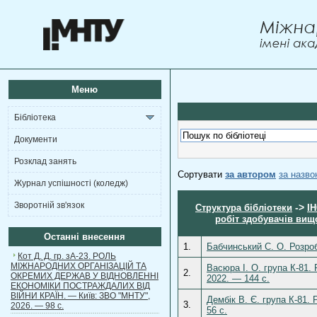
Меню
Бібліотека
Документи
Розклад занять
Сортувати
за автором
за назв
Журнал успішності (коледж)
Зворотній зв'язок
->
Структура бібліотеки
І
робіт здобувачів вищо
Останні внесення
1.
Бабчинський С. О. Розроб
Кот Д. Д. гр. зА-23. РОЛЬ
МІЖНАРОДНИХ ОРГАНІЗАЦІЙ ТА
Васюра І. О. група К-81.
2.
ОКРЕМИХ ДЕРЖАВ У ВІДНОВЛЕННІ
2022. — 144 с.
ЕКОНОМІКИ ПОСТРАЖДАЛИХ ВІД
ВІЙНИ КРАЇН. — Київ: ЗВО "МНТУ",
Дембік В. Є. група К-81.
3.
2026. — 98 с.
56 с.