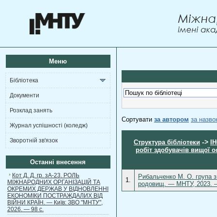
Меню
Бібліотека
Документи
Розклад занять
Сортувати
за автором
за назв
Журнал успішності (коледж)
Зворотній зв'язок
->
Структура бібліотеки
І
робіт здобувачів вищої о
Останні внесення
Кот Д. Д. гр. зА-23. РОЛЬ
Рибальченко М. О. група 
1.
МІЖНАРОДНИХ ОРГАНІЗАЦІЙ ТА
родовищ. — МНТУ, 2023. —
ОКРЕМИХ ДЕРЖАВ У ВІДНОВЛЕННІ
ЕКОНОМІКИ ПОСТРАЖДАЛИХ ВІД
ВІЙНИ КРАЇН. — Київ: ЗВО "МНТУ",
2026. — 98 с.