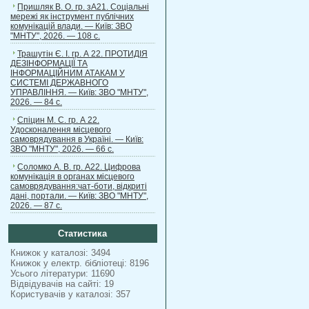
Пришляк В. О. гр. зА21. Соціальні
мережі як інструмент публічних
комунікацій влади. — Київ: ЗВО
"МНТУ", 2026. — 108 с.
Трашутін Є. І. гр. А 22. ПРОТИДІЯ
ДЕЗІНФОРМАЦІЇ ТА
ІНФОРМАЦІЙНИМ АТАКАМ У
СИСТЕМІ ДЕРЖАВНОГО
УПРАВЛІННЯ. — Київ: ЗВО "МНТУ",
2026. — 84 с.
Спіцин М. С. гр. А 22.
Удосконалення місцевого
самоврядування в Україні. — Київ:
ЗВО "МНТУ", 2026. — 66 с.
Соломко А. В. гр. А22. Цифрова
комунікація в органах місцевого
самоврядування:чат-боти, відкриті
дані, портали. — Київ: ЗВО "МНТУ",
2026. — 87 с.
Статистика
Книжок у каталозі: 3494
Книжок у електр. бібліотеці: 8196
Усього літератури: 11690
Відвідувачів на сайті: 19
Користувачів у каталозі: 357