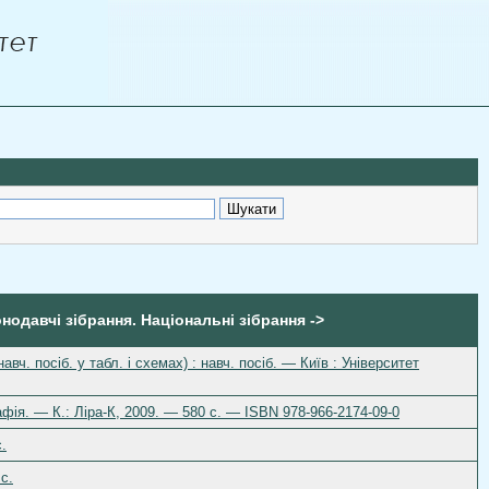
онодавчі зібрання. Національні зібрання ->
ч. посіб. у табл. і схемах) : навч. посіб. — Київ : Університет
фія. — К.: Ліра-К, 2009. — 580 с. — ISBN 978-966-2174-09-0
.
c.