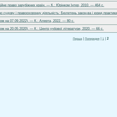
йне право зарубіжних країн. — К.: Юрінком Інтер, 2010. — 464 с.
о судову і правоохоронну діяльність: Бюлетень закон-ва і юрид.практики
ом на 07.09.2022). — К.: Алерта, 2022. — 80 с.
ом на 20.05.2020). — К.: Центр учбової літератури, 2020. — 66 с.
|
|
|
2
Перша
Попередня
1