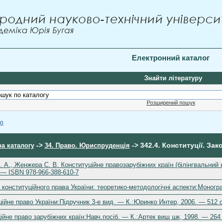
Електронний каталог
Знайти літературу
Розширений пошук
ою
->
-> 342.4. Конституції. Зак
а каталогу
34. Право. Юриспруденція
А., Женжера С. В. Конституційне правозарубіжних країн (білінгвальний нав
. — ISBN 978-966-388-610-7
конституційного права України: теоретико-методологічні аспекти:Моногра
ійне право України:Підручник 3-е вид. — К.:Юринко Интер, 2006. — 512 c
йне право зарубіжних країн:Навч.посіб. — К.:Артек вищ шк, 1998. — 264 