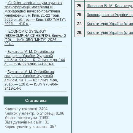
Стійкість освіти і науки в умовах
25.
Шаповал В. М. Конституці
трансформації: матеріали ІІІ
Міжнародної науково-практичної
26.
Законодавство України пр
конференції , м. Київ, 21-22 трав.
2025 р.: зб. тез. — Київ: ЗВО "МНТУ",
27.
Конституція України (стан
2025. — 410 с.
ECONOMIC SYNERGY
28.
Конституція України (стан
(ЕКОНОМІЧНА СИНЕРГІЯ). Випуск 2
(20). — Київ: ЗВО "МНТУ", 2026. —
394 с.
Булатова М. М. Олімпійська
спадщина України. Художній
альбом. Кн. 2. — К.: Олімп. л-ра, 144
с.. — ISBN 978-966-2419-16-0
Булатова М. М. Олімпійська
спадщина України. Художній
альбом. Кн. 1. — К.: Олімп. л-ра,
2016. — 128 с. — ISBN 978-966-
2419-14-6
Статистика
Книжок у каталозі: 3494
Книжок у електр. бібліотеці: 8196
Усього літератури: 11690
Відвідувачів на сайті: 31
Користувачів у каталозі: 357