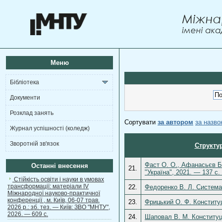
Меню
Бібліотека
Документи
Розклад занять
Сортувати
за автором
за назв
Журнал успішності (коледж)
Зворотній зв'язок
Структур
Фаст О. О., Афанасьєв Б. 
Останні внесення
21.
"Україна", 2021. — 137 с
Стійкість освіти і науки в умовах
трансформації: матеріали ІV
22.
Федоренко В. Л. Система 
Міжнародної науково-практичної
конференції , м. Київ, 06-07 трав.
23.
Фрицький О. Ф. Конституц
2026 р.: зб. тез. — Київ: ЗВО "МНТУ",
2026. — 609 с.
24.
Шаповал В. М. Конституці