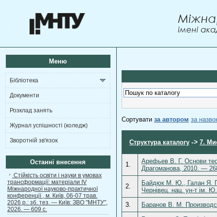
Меню
Бібліотека
Документи
Розклад занять
Сортувати
за автором
за назв
Журнал успішності (коледж)
Зворотній зв'язок
->
Структура каталогу
7. Ми
Арефьев В. Г. Основи тео
Останні внесення
1.
Драгоманова, 2010. — 26
Стійкість освіти і науки в умовах
трансформації: матеріали ІV
Байдюк М. Ю., Галан Я. П
2.
Міжнародної науково-практичної
Чернівец. нац. ун-т ім. Ю
конференції , м. Київ, 06-07 трав.
2026 р.: зб. тез. — Київ: ЗВО "МНТУ",
3.
Баранов В. М. Производст
2026. — 609 с.