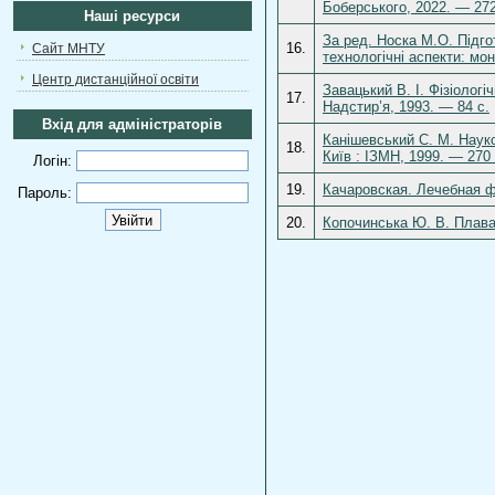
Боберського, 2022. — 272
Наші ресурси
За ред. Носка М.О. Підгот
16.
Сайт МНТУ
технологічні аспекти: мо
Центр дистанційної освіти
Завацький В. І. Фізіолог
17.
Надстир’я, 1993. — 84 с.
Вхід для адміністраторів
Канішевський С. М. Наук
18.
Київ : ІЗМН, 1999. — 270
Логін:
19.
Качаровская. Лечебная ф
Пароль:
20.
Копочинська Ю. В. Плаван