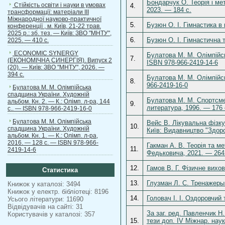
Бондарчук О. Теорія і ме
Стійкість освіти і науки в умовах
4.
2023. — 184 с.
трансформації: матеріали ІІІ
Міжнародної науково-практичної
5.
Бузюн О. І. Гімнастика в 
конференції , м. Київ, 21-22 трав.
2025 р.: зб. тез. — Київ: ЗВО "МНТУ",
6.
Бузюн О. І. Гімнастична 
2025. — 410 с.
ECONOMIC SYNERGY
Булатова М. М. Олімпійсь
7.
(ЕКОНОМІЧНА СИНЕРГІЯ). Випуск 2
ISBN 978-966-2419-14-6
(20). — Київ: ЗВО "МНТУ", 2026. —
394 с.
Булатова М. М. Олімпійсь
8.
966-2419-16-0
Булатова М. М. Олімпійська
спадщина України. Художній
Булатова М. М. Спортсме
альбом. Кн. 2. — К.: Олімп. л-ра, 144
9.
литература, 1996. — 176 
с.. — ISBN 978-966-2419-16-0
Булатова М. М. Олімпійська
Вейс В. Лікувальна фізку
10.
спадщина України. Художній
Київ: Видавництво "Здоро
альбом. Кн. 1. — К.: Олімп. л-ра,
2016. — 128 с. — ISBN 978-966-
Гакман А. В. Теорія та ме
11.
2419-14-6
Федьковича, 2021. — 264
12.
Гамов В. Г. Фізичне вихов
Статистика
13.
Глузман Л. С. Тренажеры
Книжок у каталозі: 3494
Книжок у електр. бібліотеці: 8196
14.
Головач І. І. Оздоровчий 
Усього літератури: 11690
Відвідувачів на сайті: 31
За заг. ред. Павленчик Н
Користувачів у каталозі: 357
15.
тези доп. IV Міжнар. наук