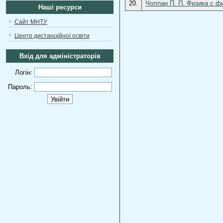
20.
Чолпан П. П. Физика с ф
Наші ресурси
Сайт МНТУ
Центр дистанційної освіти
Вхід для адміністраторів
Логін:
Пароль: