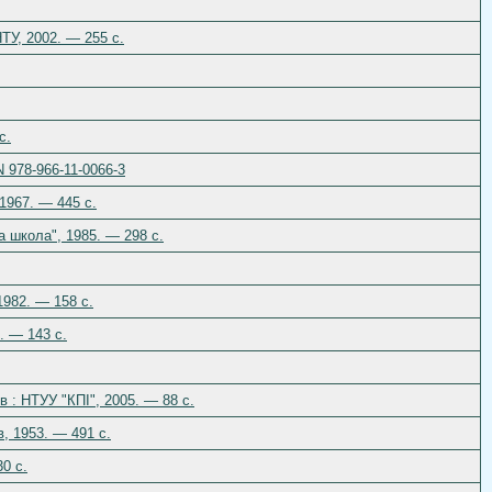
ТУ, 2002. — 255 c.
c.
N 978-966-11-0066-3
1967. — 445 c.
а школа", 1985. — 298 c.
1982. — 158 c.
. — 143 c.
в : НТУУ "КПІ", 2005. — 88 с.
в, 1953. — 491 c.
30 c.