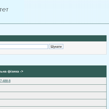
льна фізика ->
7-488-8