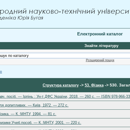
Електронний каталог
Знайти літературу
Розширений пошук
ою
->
-> 530. Зага
Структура каталогу
53. Фізика
вч. посіб. — Ірпінь : Ун-т ДФС України, 2018. — 260 с. — ISBN 978-966-33
для допитливих. — Київ, 1972. — 272 c.
фізика. — К.:МНТУ, 1994. — 81 c.
физике:Учеб.пособ. — К.:МНТУ, 2001. — 220 c.