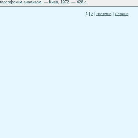
илософским анализом. — Киев, 1972. — 428 c.
1
|
|
|
2
Наступна
Остання