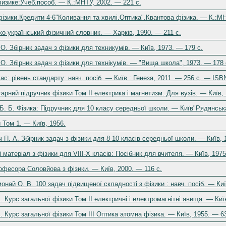
физике:Учеб.пособ. — К.:МНТУ, 2002. — 221 c.
фізики.Кредити 4-6"Коливання та хвилі.Оптика".Квантова фізика. — К.:МН
о-український фізичний словник. — Харків, 1990. — 211 c.
 О. Збірник задач з фізики для техникумів. — Київ, 1973. — 179 c.
. О. Збірник задач з фізики для технікумів. — "Вища школа", 1973. — 178 
ас: рівень стандарту: навч. посіб. — Київ : Генеза, 2011. — 256 с. — ISB
арний підручник фізики Том II електрика і магнетизм. Для вузів. — Київ, 
Б. Б. Фізика: Підручник для 10 класу середньої школи. — Київ"Рядянськ
 Том 1. — Київ, 1956.
 П. А. Збірник задач з фізики для 8-10 класів середньої школи. — Київ, 
 матеріал з фізики для VIII-X класів: Посібник для вчителя. — Київ, 1975
офесора Соловйова з фізики. — Київ, 2000. — 116 c.
онай О. В. 100 задач підвищеної складності з фізики : навч. посіб. — Киї
. Курс загальної фізики Том II електричні і електромагнітні явища. — Киї
. Курс загальної фізики Том III Оптика атомна фізика. — Київ, 1955. — 6