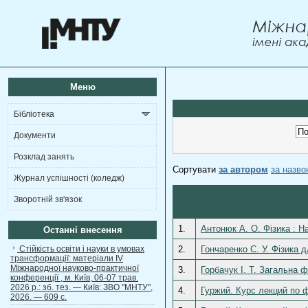
Меню
Бібліотека
Документи
Розклад занять
Сортувати
за автором
за назв
Журнал успішності (коледж)
Зворотній зв'язок
1.
Антонюк А. О. Фізика : На
Останні внесення
Стійкість освіти і науки в умовах
2.
Гончаренко С. У. Фізика 
трансформації: матеріали ІV
Міжнародної науково-практичної
3.
Горбачук І. Т. Загальна 
конференції , м. Київ, 06-07 трав.
2026 р.: зб. тез. — Київ: ЗВО "МНТУ",
4.
Гуржий. Курс лекций по 
2026. — 609 с.