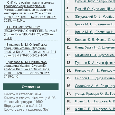
5.
Гуржий. Курс лекций по 
Стійкість освіти і науки в умовах
трансформації: матеріали ІІІ
6.
Гуржий О. Курс лекцій з 
Міжнародної науково-практичної
конференції , м. Київ, 21-22 трав.
7.
Жмудський О. З. Російськ
2025 р.: зб. тез. — Київ: ЗВО "МНТУ",
2025. — 410 с.
8.
Ірліна М. Є., Савченко Н.
ECONOMIC SYNERGY
(ЕКОНОМІЧНА СИНЕРГІЯ). Випуск 2
9.
Ірліна М. Є., Савченко Н
(20). — Київ: ЗВО "МНТУ", 2026. —
394 с.
10.
Коршак Є. В. Фізика 11 кл
Булатова М. М. Олімпійська
11.
Ландсберга Г. С. Елемент
спадщина України. Художній
альбом. Кн. 2. — К.: Олімп. л-ра, 144
12.
Мякишев Г. Я., Буховцев 
с.. — ISBN 978-966-2419-16-0
Булатова М. М. Олімпійська
13.
Путілов К. А. Курс фізики
спадщина України. Художній
альбом. Кн. 1. — К.: Олімп. л-ра,
14.
Римкевич А. П., Римкевич
2016. — 128 с. — ISBN 978-966-
2419-14-6
15.
Смолов Є. І. Дидактичний
16.
Соловйов А. М. Лекції пр
Статистика
17.
уклад. Кравцов О. В., Гом
Книжок у каталозі: 3494
Книжок у електр. бібліотеці: 8196
18.
Фріш С. Е., Тіморєва А. В
Усього літератури: 11690
Відвідувачів на сайті: 26
19.
Фріш С. Е., Тіморєва А. В
Користувачів у каталозі: 357