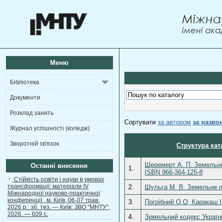
Меню
Бібліотека
Документи
Розклад занять
Сортувати
за автором
за назво
Журнал успішності (коледж)
Зворотній зв'язок
Структура кат
Шеремерт А. П. Земельне 
Останні внесення
1.
ISBN 966-364-125-8
Стійкість освіти і науки в умовах
трансформації: матеріали ІV
2.
Шульга М. В. Земельне пр
Міжнародної науково-практичної
конференції , м. Київ, 06-07 трав.
3.
Погрібний О.О, Каракаш І
2026 р.: зб. тез. — Київ: ЗВО "МНТУ",
2026. — 609 с.
4.
Земельний кодекс України.