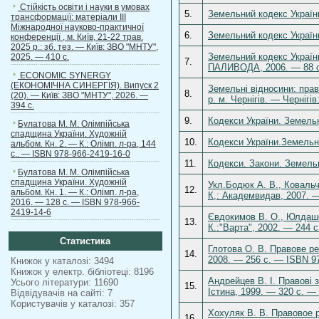
Стійкість освіти і науки в умовах
5.
Земельний кодекс України
трансформації: матеріали ІІІ
Міжнародної науково-практичної
6.
Земельний кодекс України
конференції , м. Київ, 21-22 трав.
2025 р.: зб. тез. — Київ: ЗВО "МНТУ",
Земельний кодекс України
2025. — 410 с.
7.
ПАЛИВОДА, 2006. — 88 c
ECONOMIC SYNERGY
(ЕКОНОМІЧНА СИНЕРГІЯ). Випуск 2
Земельні відносини: прав
8.
(20). — Київ: ЗВО "МНТУ", 2026. —
р. м. Чернігів. — Чернігів:
394 с.
9.
Кодекси України. Земельн
Булатова М. М. Олімпійська
спадщина України. Художній
10.
Кодекси України.Земельн
альбом. Кн. 2. — К.: Олімп. л-ра, 144
с.. — ISBN 978-966-2419-16-0
11.
Кодекси. Закони. Земельн
Булатова М. М. Олімпійська
спадщина України. Художній
Укл.Бодюк А. В., Ковальч
12.
альбом. Кн. 1. — К.: Олімп. л-ра,
К,: Академвидав, 2007. —
2016. — 128 с. — ISBN 978-966-
2419-14-6
Євдокимов В. О., Юлдашев
13.
К.:"Варта", 2002. — 244 
Статистика
Глотова О. В. Правове ре
14.
2008. — 256 с. — ISBN 97
Книжок у каталозі: 3494
Книжок у електр. бібліотеці: 8196
Андрейцев В. І. Правові з
Усього літератури: 11690
15.
Істина, 1999. — 320 с. —
Відвідувачів на сайті: 7
Користувачів у каталозі: 357
Хохуляк В. В. Правовое 
16.