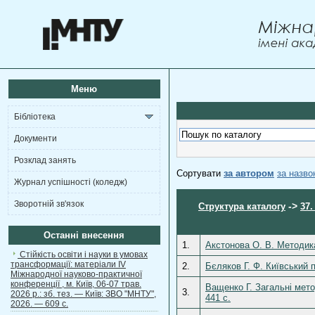
Меню
Бібліотека
Документи
Розклад занять
Сортувати
за автором
за назв
Журнал успішності (коледж)
Зворотній зв'язок
->
Структура каталогу
37.
Останні внесення
1.
Акстонова О. В. Методика
Стійкість освіти і науки в умовах
трансформації: матеріали ІV
2.
Бєляков Г. Ф. Київський п
Міжнародної науково-практичної
конференції , м. Київ, 06-07 трав.
Ващенко Г. Загальні мето
3.
2026 р.: зб. тез. — Київ: ЗВО "МНТУ",
441 с.
2026. — 609 с.