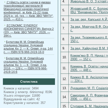
4.
Живодьор В. О. З історії
Стійкість освіти і науки в умовах
трансформації: матеріали ІІІ
Журавський В. С. Болонсь
Міжнародної науково-практичної
5.
ІВЦ "Видавництво "Політе
конференції , м. Київ, 21-22 трав.
2025 р.: зб. тез. — Київ: ЗВО "МНТУ",
2025. — 410 с.
6.
За заг. ред. Капської А.Й
ECONOMIC SYNERGY
За ред. Моргуна В.Ф. Осн
7.
(ЕКОНОМІЧНА СИНЕРГІЯ). Випуск 2
с.
(20). — Київ: ЗВО "МНТУ", 2026. —
394 с.
За ред. Тхоржевського Д.
8.
150 с.
Булатова М. М. Олімпійська
спадщина України. Художній
9.
За ред. Хайруліної В.М. Я
альбом. Кн. 2. — К.: Олімп. л-ра, 144
с.. — ISBN 978-966-2419-16-0
Кожем’яко В. П. Наука і т
10.
Булатова М. М. Олімпійська
2000. — 152 с.
спадщина України. Художній
альбом. Кн. 1. — К.: Олімп. л-ра,
Кремень В. Освіта і наука
11.
2016. — 128 с. — ISBN 978-966-
2005. — 448 с.
2419-14-6
Крижко В. В. Аксіологічни
12.
— 224 с.
Статистика
13.
Лукашевич М. П. Соціаліза
Книжок у каталозі: 3494
Книжок у електр. бібліотеці: 8196
Самодрин А. П. Формуван
Усього літератури: 11690
14.
2006. — 456 с.
Відвідувачів на сайті: 42
Користувачів у каталозі: 357
15.
Ступарик Б. М. Національ