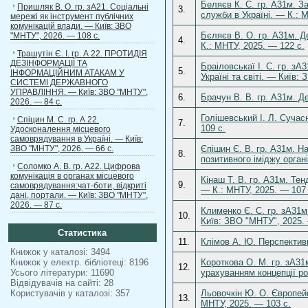
Беляєв К. С. гр. А31м. З
Пришляк В. О. гр. зА21. Соціальні
3.
служби в Україні. — К.: 
мережі як інструмент публічних
комунікацій влади. — Київ: ЗВО
Бєляєв В. О. гр. A31м. 
"МНТУ", 2026. — 108 с.
4.
К.: МНТУ, 2025. — 122 с.
Трашутін Є. І. гр. А 22. ПРОТИДІЯ
ДЕЗІНФОРМАЦІЇ ТА
Браіловськаї І. С. гр. з
5.
ІНФОРМАЦІЙНИМ АТАКАМ У
Україні та світі. — Київ:
СИСТЕМІ ДЕРЖАВНОГО
УПРАВЛІННЯ. — Київ: ЗВО "МНТУ",
6.
Брачун В. В. гр. А31м. Де
2026. — 84 с.
Голішевський І. Л. Сучас
Спіцин М. С. гр. А 22.
7.
109 с.
Удосконалення місцевого
самоврядування в Україні. — Київ:
ЗВО "МНТУ", 2026. — 66 с.
Єпішин Є. В. гр. А31м. Н
8.
позитивного іміджу орган
Соломко А. В. гр. А22. Цифрова
комунікація в органах місцевого
Кінаш Т. В. гр. А31м. Тен
9.
самоврядування:чат-боти, відкриті
— К.: МНТУ, 2025. — 107 
дані, портали. — Київ: ЗВО "МНТУ",
2026. — 87 с.
Клименко Є. С. гр. зА31
10.
Київ: ЗВО "МНТУ", 2025. 
Статистика
11.
Клімов А. Ю. Перспективи
Книжок у каталозі: 3494
Книжок у електр. бібліотеці: 8196
Короткова О. М. гр. зА31
12.
Усього літератури: 11690
урахуванням концепції ро
Відвідувачів на сайті: 28
Користувачів у каталозі: 357
Льовочкін Ю. О. Європейс
13.
МНТУ, 2025. — 103 с.