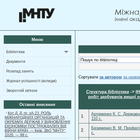
Меню
Бібліотека
Документи
Розклад занять
Сортувати
за автором
за назв
Журнал успішності (коледж)
Зворотній зв'язок
->
Структура бібліотеки
І
робіт здобувачів вищої о
Останні внесення
Кот Д. Д. гр. зА-23. РОЛЬ
Артеменко К. С. Державна
1.
МІЖНАРОДНИХ ОРГАНІЗАЦІЙ ТА
110 с.
ОКРЕМИХ ДЕРЖАВ У ВІДНОВЛЕННІ
ЕКОНОМІКИ ПОСТРАЖДАЛИХ ВІД
Безименко В. М. Професі
2.
ВІЙНИ КРАЇН. — Київ: ЗВО "МНТУ",
с.
2026. — 98 с.