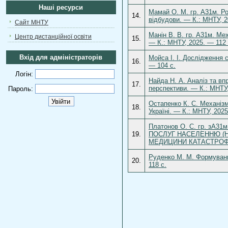
Наші ресурси
Мамай О. М. гр. А31м. Ро
14.
відбудови. — К.: МНТУ, 2
Сайт МНТУ
Манін В. В. гр. А31м. Ме
Центр дистанційної освіти
15.
— К.: МНТУ, 2025. — 112 
Вхід для адміністраторів
Мойса І. І. Дослідження 
16.
— 104 с.
Логін:
Найда Н. А. Аналіз та в
17.
перспективи. — К.: МНТУ,
Пароль:
Остапенко К. С. Механізм
18.
Україні. — К.: МНТУ, 2025
Платонов О. С. гр. з
19.
ПОСЛУГ НАСЕЛЕННЮ (Н
МЕДИЦИНИ КАТАСТРОФ" Ч
Руденко М. М. Формуванн
20.
118 с.