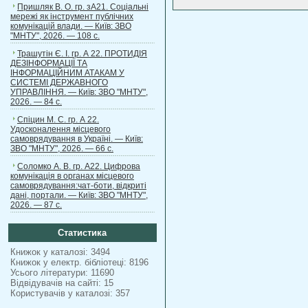
Пришляк В. О. гр. зА21. Соціальні
мережі як інструмент публічних
комунікацій влади. — Київ: ЗВО
"МНТУ", 2026. — 108 с.
Трашутін Є. І. гр. А 22. ПРОТИДІЯ
ДЕЗІНФОРМАЦІЇ ТА
ІНФОРМАЦІЙНИМ АТАКАМ У
СИСТЕМІ ДЕРЖАВНОГО
УПРАВЛІННЯ. — Київ: ЗВО "МНТУ",
2026. — 84 с.
Спіцин М. С. гр. А 22.
Удосконалення місцевого
самоврядування в Україні. — Київ:
ЗВО "МНТУ", 2026. — 66 с.
Соломко А. В. гр. А22. Цифрова
комунікація в органах місцевого
самоврядування:чат-боти, відкриті
дані, портали. — Київ: ЗВО "МНТУ",
2026. — 87 с.
Статистика
Книжок у каталозі: 3494
Книжок у електр. бібліотеці: 8196
Усього літератури: 11690
Відвідувачів на сайті: 15
Користувачів у каталозі: 357