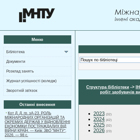
Меню
Бібліотека
Документи
Розклад занять
Журнал успішності (коледж)
->
Структура бібліотеки
І
Зворотній зв'язок
робіт здобувачів в
Останні внесення
Кот Д. Д. гр. зА-23. РОЛЬ
2023
(32)
МІЖНАРОДНИХ ОРГАНІЗАЦІЙ ТА
2024
(42)
ОКРЕМИХ ДЕРЖАВ У ВІДНОВЛЕННІ
2025
(32)
ЕКОНОМІКИ ПОСТРАЖДАЛИХ ВІД
2026
ВІЙНИ КРАЇН. — Київ: ЗВО "МНТУ",
(23)
2026. — 98 с.