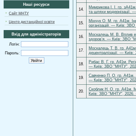
Наші ресурси
Мимрикова І. І. гр. зА41
14.
та шляхи модернізації. —
Сайт МНТУ
Мінчук О. М. гр. А41м. І
Центр дистанційної освіти
15.
організацій. — Київ: ЗВО
Вхід для адміністраторів
Москалець М. В. Вплив е
16.
здоров’я. — Київ: ЗВО "М
Логін:
Москалець Т. В. гр. А41м
17.
децентралізації. — Київ:
Пароль:
Рибас В. Г. гр. А41м. Ре
18.
— Київ: ЗВО "МНТУ", 202
Савченко П. О. гр. А41м.
19.
— Київ: ЗВО "МНТУ", 202
Скоблик Н. О. гр. А41м. 
20.
Київ: ЗВО "МНТУ", 2026. 