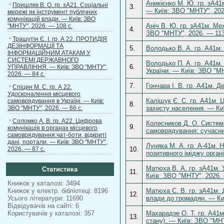
Аникієнко М. Ю. гр. зА41
Пришляк В. О. гр. зА21. Соціальні
3.
— Київ: ЗВО "МНТУ", 202
мережі як інструмент публічних
комунікацій влади. — Київ: ЗВО
Аніч В. Ю. гр. зА41м. Ме
"МНТУ", 2026. — 108 с.
4.
ЗВО "МНТУ", 2026. — 113
Трашутін Є. І. гр. А 22. ПРОТИДІЯ
ДЕЗІНФОРМАЦІЇ ТА
5.
Володько В. А. гр. А41м.
ІНФОРМАЦІЙНИМ АТАКАМ У
СИСТЕМІ ДЕРЖАВНОГО
Володько П. А. гр. А41м.
6.
УПРАВЛІННЯ. — Київ: ЗВО "МНТУ",
України. — Київ: ЗВО "МН
2026. — 84 с.
7.
Гончара І. В. гр. А41м. 
Спіцин М. С. гр. А 22.
Удосконалення місцевого
Каліщук Є. С. гр. А41м. 
самоврядування в Україні. — Київ:
8.
ЗВО "МНТУ", 2026. — 66 с.
захисту населення. — Ки
Соломко А. В. гр. А22. Цифрова
Колесников Д. О. Систем
9.
комунікація в органах місцевого
самоврядування: сучасни
самоврядування:чат-боти, відкриті
дані, портали. — Київ: ЗВО "МНТУ",
Луняка М. А. гр. А-41м. 
2026. — 87 с.
10.
позитивного іміджу орган
Матюха В. А. гр. зА41м. 
Статистика
11.
Київ: ЗВО "МНТУ", 2026. 
Книжок у каталозі: 3494
Книжок у електр. бібліотеці: 8196
Матюха С. В. гр. зА41м. 
12.
Усього літератури: 11690
влади до громадян. — Ки
Відвідувачів на сайті: 6
Користувачів у каталозі: 357
Махарадзе О. Т. гр. А41м
13.
стану). — Київ: ЗВО "МНТ