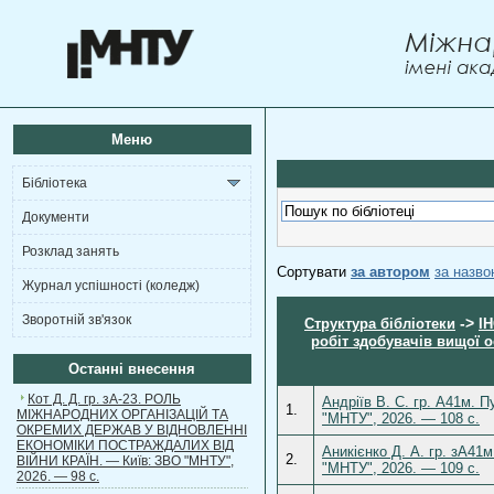
Меню
Бібліотека
Документи
Розклад занять
Сортувати
за автором
за назв
Журнал успішності (коледж)
Зворотній зв'язок
->
Структура бібліотеки
І
робіт здобувачів вищої о
Останні внесення
Кот Д. Д. гр. зА-23. РОЛЬ
Андріїв В. С. гр. А41м. 
1.
МІЖНАРОДНИХ ОРГАНІЗАЦІЙ ТА
"МНТУ", 2026. — 108 с.
ОКРЕМИХ ДЕРЖАВ У ВІДНОВЛЕННІ
ЕКОНОМІКИ ПОСТРАЖДАЛИХ ВІД
Аникієнко Д. А. гр. зА41
2.
ВІЙНИ КРАЇН. — Київ: ЗВО "МНТУ",
"МНТУ", 2026. — 109 с.
2026. — 98 с.