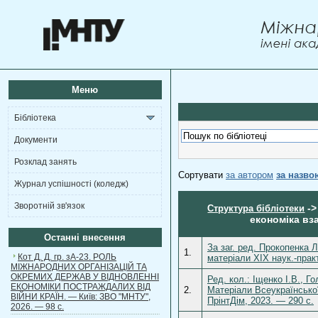
Меню
Бібліотека
Документи
Розклад занять
Сортувати
за автором
за назво
Журнал успішності (коледж)
Зворотній зв'язок
-
Структура бібліотеки
економіка вза
Останні внесення
За заг. ред. Прокопенка Л
1.
Кот Д. Д. гр. зА-23. РОЛЬ
матеріали ХІХ наук.-прак
МІЖНАРОДНИХ ОРГАНІЗАЦІЙ ТА
ОКРЕМИХ ДЕРЖАВ У ВІДНОВЛЕННІ
Ред. кол.: Іщенко І.В., Г
ЕКОНОМІКИ ПОСТРАЖДАЛИХ ВІД
2.
Матеріали Всеукраїнської
ВІЙНИ КРАЇН. — Київ: ЗВО "МНТУ",
ПрінтДім, 2023. — 290 с.
2026. — 98 с.