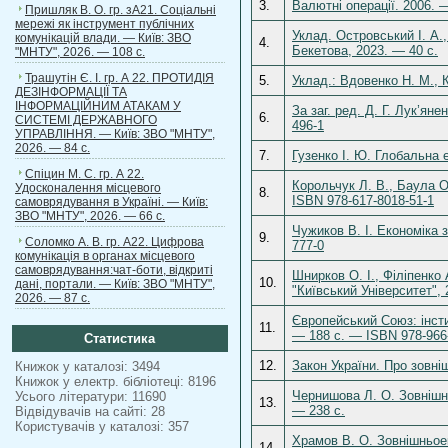
3.
Валютні операції. 2006. 
Пришляк В. О. гр. зА21. Соціальні
мережі як інструмент публічних
Уклад. Островський І. А.
комунікацій влади. — Київ: ЗВО
4.
Бекетова, 2023. — 40 с.
"МНТУ", 2026. — 108 с.
Трашутін Є. І. гр. А 22. ПРОТИДІЯ
5.
Уклад.: Вдовенко Н. М., 
ДЕЗІНФОРМАЦІЇ ТА
ІНФОРМАЦІЙНИМ АТАКАМ У
За заг. ред. Д. Г. Лук’ян
6.
СИСТЕМІ ДЕРЖАВНОГО
496-1
УПРАВЛІННЯ. — Київ: ЗВО "МНТУ",
2026. — 84 с.
7.
Гузенко І. Ю. Глобальна е
Спіцин М. С. гр. А 22.
Корольчук Л. В., Баула О
Удосконалення місцевого
8.
ISBN 978-617-8018-51-1
самоврядування в Україні. — Київ:
ЗВО "МНТУ", 2026. — 66 с.
Чужиков В. І. Економіка 
9.
Соломко А. В. гр. А22. Цифрова
777-0
комунікація в органах місцевого
самоврядування:чат-боти, відкриті
Шнирков О. І., Філіпенко
10.
дані, портали. — Київ: ЗВО "МНТУ",
"Київський Університет", 
2026. — 87 с.
Європейський Союз: інсти
11.
— 188 с. — ISBN 978-966
Статистика
12.
Закон України. Про зовні
Книжок у каталозі: 3494
Книжок у електр. бібліотеці: 8196
Чернишова Л. О. Зовнішнь
Усього літератури: 11690
13.
— 238 с.
Відвідувачів на сайті: 28
Користувачів у каталозі: 357
Храмов В. О. Зовнішньоек
14.