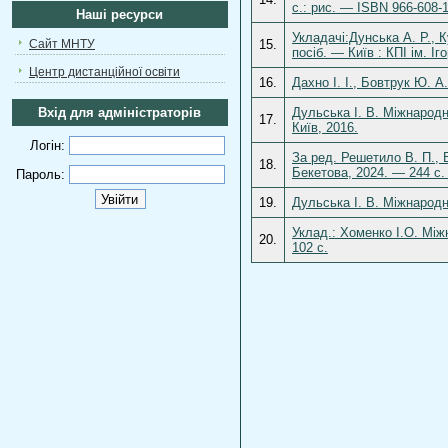
с.: рис. — ISBN 966-608-
Наші ресурси
Укладачі:Дунська А. Р., 
Сайт МНТУ
15.
посіб. — Київ : КПІ ім. Іг
Центр дистанційної освіти
16.
Дахно І. І., Бовтрук Ю. 
Вхід для адміністраторів
Дульська І. В. Міжнародн
17.
Київ, 2016.
Логін:
За ред. Решетило В. П., 
18.
Бекетова, 2024. — 244 с.
Пароль:
19.
Дульська І. В. Міжнародн
Уклад.: Хоменко І.О. Міжн
20.
102 с.