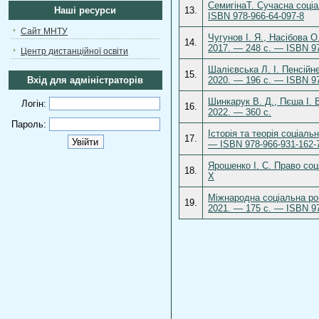
СемигінаТ. Сучасна соціа
Наші ресурси
13.
ISBN 978-966-64-097-8
Сайт МНТУ
Чугунов І. Я., Насібова О
14.
2017. — 248 с. — ISBN 97
Центр дистанційної освіти
Шалієвська Л. І. Пенсійн
15.
Вхід для адміністраторів
2020. — 196 с. — ISBN 97
Шинкарук В. Д., Пєша І. В.
Логін:
16.
2022. — 360 с.
Пароль:
Історія та теорія соціаль
17.
— ISBN 978-966-931-162-
Ярошенко І. С. Право соц
18.
X
Міжнародна соціальна роб
19.
2021. — 175 с. — ISBN 97