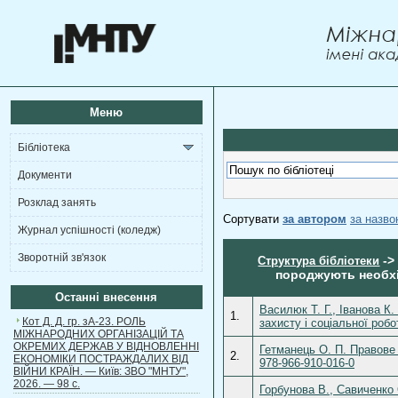
Меню
Бібліотека
Документи
Розклад занять
Сортувати
за автором
за назв
Журнал успішності (коледж)
Зворотній зв'язок
-
Структура бібліотеки
породжують необхі
Останні внесення
Василюк Т. Г., Іванова К.
1.
Кот Д. Д. гр. зА-23. РОЛЬ
захисту і соціальної робо
МІЖНАРОДНИХ ОРГАНІЗАЦІЙ ТА
ОКРЕМИХ ДЕРЖАВ У ВІДНОВЛЕННІ
Гетманець О. П. Правове 
2.
ЕКОНОМІКИ ПОСТРАЖДАЛИХ ВІД
978-966-910-016-0
ВІЙНИ КРАЇН. — Київ: ЗВО "МНТУ",
2026. — 98 с.
Горбунова В., Савиченко