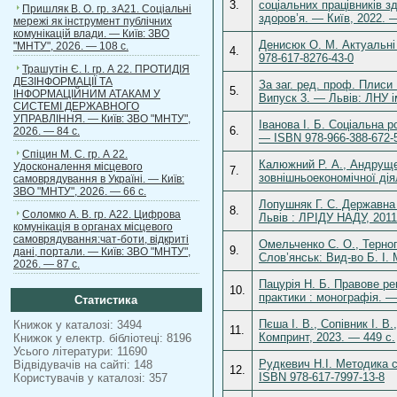
3.
соціальних працівників з
Пришляк В. О. гр. зА21. Соціальні
здоров’я. — Київ, 2022. —
мережі як інструмент публічних
комунікацій влади. — Київ: ЗВО
Денисюк О. М. Актуальні 
"МНТУ", 2026. — 108 с.
4.
978-617-8276-43-0
Трашутін Є. І. гр. А 22. ПРОТИДІЯ
ДЕЗІНФОРМАЦІЇ ТА
За заг. ред. проф. Плиси
5.
ІНФОРМАЦІЙНИМ АТАКАМ У
Випуск 3. — Львів: ЛНУ і
СИСТЕМІ ДЕРЖАВНОГО
УПРАВЛІННЯ. — Київ: ЗВО "МНТУ",
Іванова І. Б. Соціальна р
6.
2026. — 84 с.
— ISBN 978-966-388-672-
Спіцин М. С. гр. А 22.
Калюжний Р. А., Андруще
Удосконалення місцевого
7.
зовнішньоекономічної дія
самоврядування в Україні. — Київ:
ЗВО "МНТУ", 2026. — 66 с.
Лопушняк Г. С. Державна 
8.
Соломко А. В. гр. А22. Цифрова
Львів : ЛРІДУ НАДУ, 2011
комунікація в органах місцевого
самоврядування:чат-боти, відкриті
Омельченко С. О., Тернопі
9.
дані, портали. — Київ: ЗВО "МНТУ",
Слов’янськ: Вид-во Б. І.
2026. — 87 с.
Пацурія Н. Б. Правове ре
10.
практики : монографія. —
Статистика
Пєша І. В., Сопівник І. В
Книжок у каталозі: 3494
11.
Компринт, 2023. — 449 с.
Книжок у електр. бібліотеці: 8196
Усього літератури: 11690
Рудкевич Н.І. Методика с
Відвідувачів на сайті: 148
12.
ISBN 978-617-7997-13-8
Користувачів у каталозі: 357