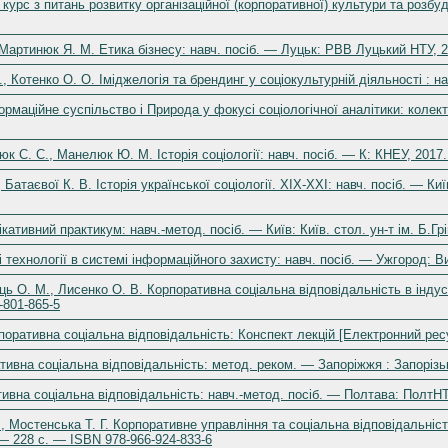
курс з питань розвитку організаційної (корпоративної) культури та розб
, Мартинюк Я. М. Етика бізнесу: навч. посіб. — Луцьк: РВВ Луцький НТУ, 
., Котенко О. О. Іміджелогія та брендинг у соціокультурній діяльності : 
ормаційне суспільство і Природа у фокусі соціологічної аналітики: коле
к С. С., Манелюк Ю. М. Історія соціології: навч. посіб. — К: КНЕУ, 2017
 Батаєвої К. В. Історія української соціології. XIX-XXI: навч. посіб. — Ки
ативний практикум: навч.-метод. посіб. — Київ: Київ. стол. ун-т ім. Б.Гр
і технології в системі інформаційного захисту: навч. посіб. — Ужгород: 
ь О. М., Лисенко О. В. Корпоративна соціальна відповідальність в індуст
-801-865-5
оративна соціальна відповідальність: Конспект лекцій [Електронний ресурс
тивна соціальна відповідальність: метод. реком. — Запоріжжя : Запорізьк
тивна соціальна відповідальність: навч.-метод. посіб. — Полтава: ПолтНТ
., Мостенська Т. Г. Корпоративне управління та соціальна відповідальніст
— 228 с. — ISBN 978-966-924-833-6