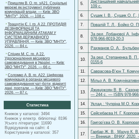
Дистанційний навчальний 
Пришляк В. О. гр. зА21. Соціальні
5.
109 с.
мережі як інструмент публічних
комунікацій влади. — Київ: ЗВО
6.
Сушик І. В., Сушик О. Г.
"МНТУ", 2026. — 108 с.
Трашутін Є. І. гр. А 22. ПРОТИДІЯ
7.
Повалій Т. Л., Бойко О. П
ДЕЗІНФОРМАЦІЇ ТА
ІНФОРМАЦІЙНИМ АТАКАМ У
За ред. Лобанової А. Інф
8.
СИСТЕМІ ДЕРЖАВНОГО
978-966-8019-20-3
УПРАВЛІННЯ. — Київ: ЗВО "МНТУ",
2026. — 84 с.
9.
Рахманов О. А., Бульбеню
Спіцин М. С. гр. А 22.
За ред. Степаненка В. П.,
Удосконалення місцевого
10.
0155-6
самоврядування в Україні. — Київ:
ЗВО "МНТУ", 2026. — 66 с.
11.
Саврасова-В’юн Т. Комунік
Соломко А. В. гр. А22. Цифрова
комунікація в органах місцевого
12.
Мільо А. В. Комунікативн
самоврядування:чат-боти, відкриті
дані, портали. — Київ: ЗВО "МНТУ",
Джинджоян В. В., Сазонец
13.
2026. — 87 с.
— 244 с. — ISBN 978-966
14.
Уклад.: Чупріна М.О. Корп
Статистика
15.
Сейсебаєва Н. Г. Корпора
Книжок у каталозі: 3494
Книжок у електр. бібліотеці: 8196
16.
Григор’єва О. В. Корпора
Усього літератури: 11690
Відвідувачів на сайті: 4
Гарбар Ж. В., Мазур К. В
Користувачів у каталозі: 357
17.
— Вінниця : ВНАУ, 2020. 