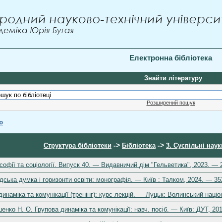
Електронна бібліотека
Знайти літературу
Розширений пошук
ю
->
->
Структура бібліотеки
Бібліотека
3. Суспільні наук
офії та соціології. Випуск 40. — Видавничий дім "Гельветика", 2023. — 
ька думка і горизонти освіти: монографія. — Київ : Талком, 2024. — 35
наміка та комунікації (тренінг): курс лекцій. — Луцьк: Волинський націон
нко Н. О. Групова динаміка та комунікації: навч. посіб. — Київ: ДУТ, 20