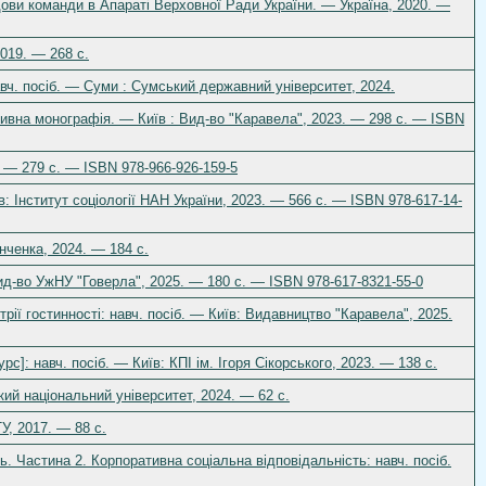
удови команди в Апараті Верховної Ради України. — Україна, 2020. —
2019. — 268 с.
навч. посіб. — Суми : Сумський державний університет, 2024.
ктивна монографія. — Київ : Вид-во "Каравела", 2023. — 298 с. — ISBN
. — 279 с. — ISBN 978-966-926-159-5
їв: Інститут соціології НАН України, 2023. — 566 с. — ISBN 978-617-14-
інченка, 2024. — 184 с.
Вид-во УжНУ "Говерла", 2025. — 180 с. — ISBN 978-617-8321-55-0
рії гостинності: навч. посіб. — Київ: Видавництво "Каравела", 2025.
]: навч. посіб. — Київ: КПІ ім. Ігоря Сікорського, 2023. — 138 с.
ий національний університет, 2024. — 62 с.
У, 2017. — 88 с.
ь. Частина 2. Корпоративна соціальна відповідальність: навч. посіб.