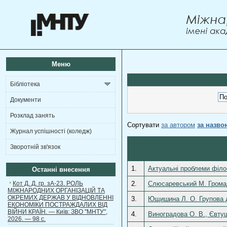
Меню
Бібліотека
Документи
Розклад занять
Сортувати
за автором
за назво
Журнал успішності (коледж)
Зворотній зв'язок
1.
Актуальні проблеми філос
Останні внесення
Кот Д. Д. гр. зА-23. РОЛЬ
2.
Слюсаревський М. Громадс
МІЖНАРОДНИХ ОРГАНІЗАЦІЙ ТА
ОКРЕМИХ ДЕРЖАВ У ВІДНОВЛЕННІ
3.
Ющишина Л. О. Групова ди
ЕКОНОМІКИ ПОСТРАЖДАЛИХ ВІД
ВІЙНИ КРАЇН. — Київ: ЗВО "МНТУ",
4.
Виноградова О. В., Євтуше
2026. — 98 с.