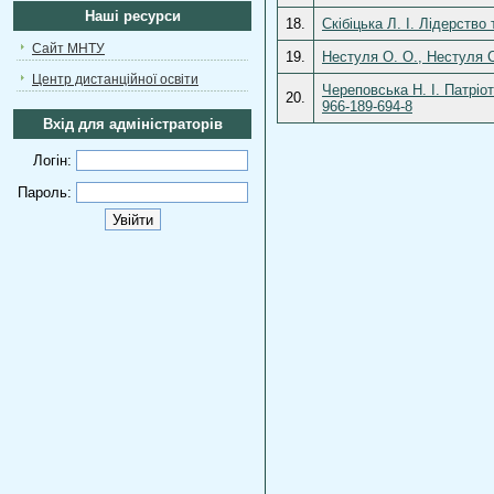
Наші ресурси
18.
Скібіцька Л. І. Лідерств
Сайт МНТУ
19.
Нестуля О. О., Нестуля С
Центр дистанційної освіти
Череповська Н. І. Патріо
20.
966-189-694-8
Вхід для адміністраторів
Логін:
Пароль: