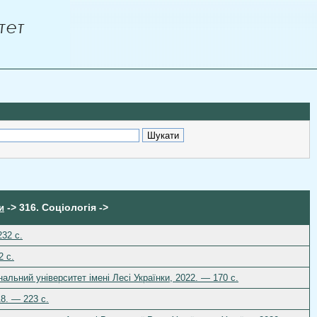
-> 316. Соціологія ->
и
232 с.
2 с.
альний університет імені Лесі Українки, 2022. — 170 с.
18. — 223 с.