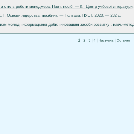
о та стиль роботи менеджера: Навч. посіб. — К.: Центр учбової літератури
. І. Основи лідерства: посібник. — Полтава: ПУЕТ, 2020. — 232 с.
тизм молоді інформаційної доби: інноваційні засоби розвитку : навч.-мет
1
|
|
|
|
|
2
3
4
Наступна
Остання