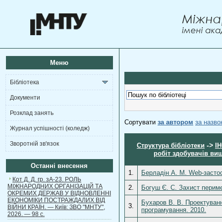
Меню
Бібліотека
Документи
Розклад занять
Сортувати
за автором
за назв
Журнал успішності (коледж)
Зворотній зв'язок
->
Структура бібліотеки
І
робіт здобувачів вищ
Останні внесення
1.
Берладін А. М. Web-засто
Кот Д. Д. гр. зА-23. РОЛЬ
МІЖНАРОДНИХ ОРГАНІЗАЦІЙ ТА
2.
Богуш Є. С. Захист перим
ОКРЕМИХ ДЕРЖАВ У ВІДНОВЛЕННІ
ЕКОНОМІКИ ПОСТРАЖДАЛИХ ВІД
Бухаров В. В. Проектуванн
3.
ВІЙНИ КРАЇН. — Київ: ЗВО "МНТУ",
програмування. 2010.
2026. — 98 с.