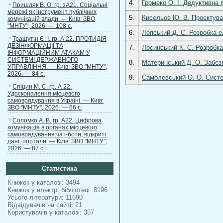
4.
Громеко О. І. Дедуктивна 
Пришляк В. О. гр. зА21. Соціальні
мережі як інструмент публічних
5.
Кисельов Ю. В. Проектува
комунікацій влади. — Київ: ЗВО
"МНТУ", 2026. — 108 с.
6.
Лепський Д. С. Розробка е
Трашутін Є. І. гр. А 22. ПРОТИДІЯ
ДЕЗІНФОРМАЦІЇ ТА
7.
Лосинський К. С. Розробка
ІНФОРМАЦІЙНИМ АТАКАМ У
СИСТЕМІ ДЕРЖАВНОГО
8.
Материнський Д. О. Забезп
УПРАВЛІННЯ. — Київ: ЗВО "МНТУ",
2026. — 84 с.
9.
Самолевський О. О. Систем
Спіцин М. С. гр. А 22.
Удосконалення місцевого
самоврядування в Україні. — Київ:
ЗВО "МНТУ", 2026. — 66 с.
Соломко А. В. гр. А22. Цифрова
комунікація в органах місцевого
самоврядування:чат-боти, відкриті
дані, портали. — Київ: ЗВО "МНТУ",
2026. — 87 с.
Статистика
Книжок у каталозі: 3494
Книжок у електр. бібліотеці: 8196
Усього літератури: 11690
Відвідувачів на сайті: 21
Користувачів у каталозі: 357