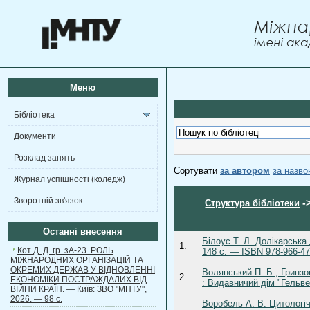
Меню
Бібліотека
Документи
Розклад занять
Сортувати
за автором
за назв
Журнал успішності (коледж)
Зворотній зв'язок
-
Структура бібліотеки
Останні внесення
Білоус Т. Л. Долікарська
1.
Кот Д. Д. гр. зА-23. РОЛЬ
148 с. — ISBN 978-966-47
МІЖНАРОДНИХ ОРГАНІЗАЦІЙ ТА
ОКРЕМИХ ДЕРЖАВ У ВІДНОВЛЕННІ
Волянський П. Б., Гринзов
2.
ЕКОНОМІКИ ПОСТРАЖДАЛИХ ВІД
: Видавничий дім "Гельве
ВІЙНИ КРАЇН. — Київ: ЗВО "МНТУ",
2026. — 98 с.
Воробель А. В. Цитологічн