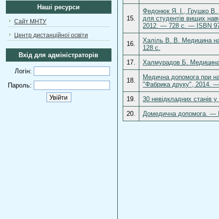
Наші ресурси
Федонюк Я. І., Грушко В. 
15.
для студентів вищих навча
Сайт МНТУ
2012. — 728 с. — ISBN 97
Центр дистанційної освіти
Халіль В. В. Медицина на
16.
128 с.
Вхід для адміністраторів
17.
Халмурадов Б. Медицина н
Логін:
Медична допомога при на
18.
"Фабрика друку", 2014. —
Пароль:
19.
30 невідкладних станів у
20.
Домедична допомога. — Ки