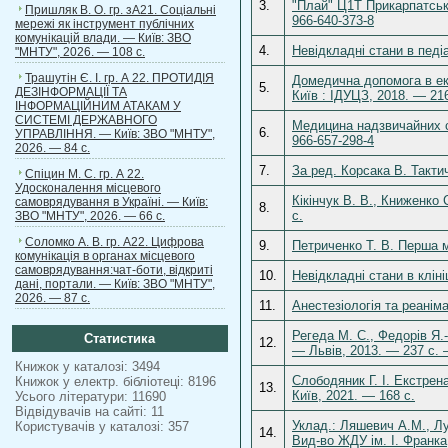
3.
"Плай" Ц1Т Прикарпатськ
Пришляк В. О. гр. зА21. Соціальні
966-640-373-8
мережі як інструмент публічних
комунікацій влади. — Київ: ЗВО
4.
Невідкладні стани в педіа
"МНТУ", 2026. — 108 с.
Трашутін Є. І. гр. А 22. ПРОТИДІЯ
Домедична допомога в ек
5.
ДЕЗІНФОРМАЦІЇ ТА
Київ : ІДУЦЗ, 2018. — 216
ІНФОРМАЦІЙНИМ АТАКАМ У
СИСТЕМІ ДЕРЖАВНОГО
Медицина надзвичайних с
6.
УПРАВЛІННЯ. — Київ: ЗВО "МНТУ",
966-657-298-4
2026. — 84 с.
7.
За ред. Корсака В. Такти
Спіцин М. С. гр. А 22.
Удосконалення місцевого
Кікінчук В. В., Книженко 
самоврядування в Україні. — Київ:
8.
с.
ЗВО "МНТУ", 2026. — 66 с.
Соломко А. В. гр. А22. Цифрова
9.
Петриченко Т. В. Перша 
комунікація в органах місцевого
самоврядування:чат-боти, відкриті
10.
Невідкладні стани в клін
дані, портали. — Київ: ЗВО "МНТУ",
2026. — 87 с.
11.
Анестезіологія та реаніма
Регеда М. С., Федорів Я.
Статистика
12.
— Львів, 2013. — 237 с. 
Книжок у каталозі: 3494
Слободяник Г. І. Екстрен
Книжок у електр. бібліотеці: 8196
13.
Київ, 2021. — 168 с.
Усього літератури: 11690
Відвідувачів на сайті: 11
Уклад.: Ляшевич А.М., Лу
Користувачів у каталозі: 357
14.
Вид-во ЖДУ ім. І. Франка