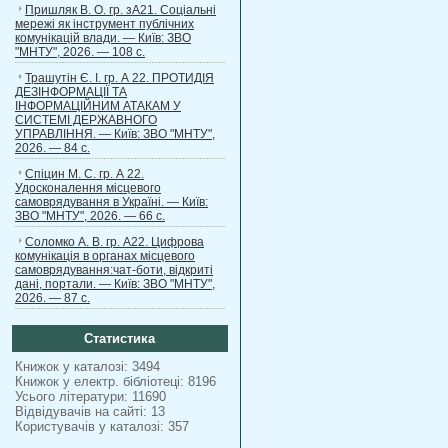
Пришляк В. О. гр. зА21. Соціальні
мережі як інструмент публічних
комунікацій влади. — Київ: ЗВО
"МНТУ", 2026. — 108 с.
Трашутін Є. І. гр. А 22. ПРОТИДІЯ
ДЕЗІНФОРМАЦІЇ ТА
ІНФОРМАЦІЙНИМ АТАКАМ У
СИСТЕМІ ДЕРЖАВНОГО
УПРАВЛІННЯ. — Київ: ЗВО "МНТУ",
2026. — 84 с.
Спіцин М. С. гр. А 22.
Удосконалення місцевого
самоврядування в Україні. — Київ:
ЗВО "МНТУ", 2026. — 66 с.
Соломко А. В. гр. А22. Цифрова
комунікація в органах місцевого
самоврядування:чат-боти, відкриті
дані, портали. — Київ: ЗВО "МНТУ",
2026. — 87 с.
Статистика
Книжок у каталозі: 3494
Книжок у електр. бібліотеці: 8196
Усього літератури: 11690
Відвідувачів на сайті: 13
Користувачів у каталозі: 357