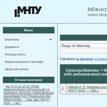
Меню
Бібліотека
Документи
Розклад занять
Сортувати
за автором
за назв
Журнал успішності (коледж)
Зворотній зв'язок
->
Структура бібліотеки
І
робіт здобувачів вищої осв
Останні внесення
Кот Д. Д. гр. зА-23. РОЛЬ
Гайдай А. П. Напрями пос
1.
МІЖНАРОДНИХ ОРГАНІЗАЦІЙ ТА
МНТУ, 2018. — 106 с.
ОКРЕМИХ ДЕРЖАВ У ВІДНОВЛЕННІ
ЕКОНОМІКИ ПОСТРАЖДАЛИХ ВІД
ВІЙНИ КРАЇН. — Київ: ЗВО "МНТУ",
2026. — 98 с.