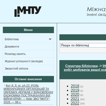
Меню
Бібліотека
Документи
Розклад занять
Журнал успішності (коледж)
->
Структура бібліотеки
І
Зворотній зв'язок
робіт здобувачів вищої ос
Останні внесення
Кот Д. Д. гр. зА-23. РОЛЬ
2018
(1)
МІЖНАРОДНИХ ОРГАНІЗАЦІЙ ТА
2019
(1)
ОКРЕМИХ ДЕРЖАВ У ВІДНОВЛЕННІ
2020
(3)
ЕКОНОМІКИ ПОСТРАЖДАЛИХ ВІД
2021
ВІЙНИ КРАЇН. — Київ: ЗВО "МНТУ",
(24)
2026. — 98 с.
2022
(16)