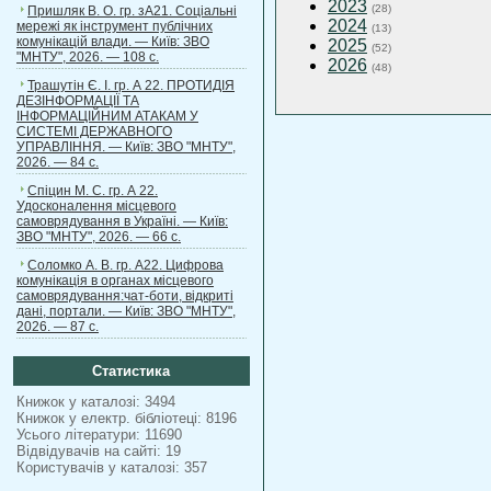
2023
(28)
Пришляк В. О. гр. зА21. Соціальні
2024
мережі як інструмент публічних
(13)
комунікацій влади. — Київ: ЗВО
2025
(52)
"МНТУ", 2026. — 108 с.
2026
(48)
Трашутін Є. І. гр. А 22. ПРОТИДІЯ
ДЕЗІНФОРМАЦІЇ ТА
ІНФОРМАЦІЙНИМ АТАКАМ У
СИСТЕМІ ДЕРЖАВНОГО
УПРАВЛІННЯ. — Київ: ЗВО "МНТУ",
2026. — 84 с.
Спіцин М. С. гр. А 22.
Удосконалення місцевого
самоврядування в Україні. — Київ:
ЗВО "МНТУ", 2026. — 66 с.
Соломко А. В. гр. А22. Цифрова
комунікація в органах місцевого
самоврядування:чат-боти, відкриті
дані, портали. — Київ: ЗВО "МНТУ",
2026. — 87 с.
Статистика
Книжок у каталозі: 3494
Книжок у електр. бібліотеці: 8196
Усього літератури: 11690
Відвідувачів на сайті: 19
Користувачів у каталозі: 357