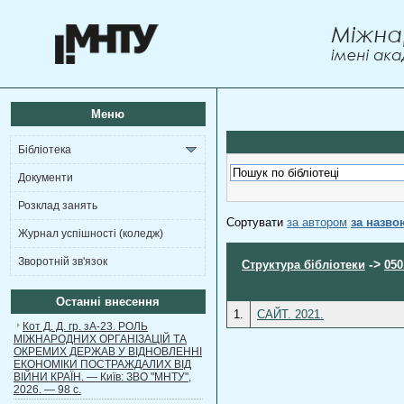
Меню
Бібліотека
Документи
Розклад занять
Сортувати
за автором
за назво
Журнал успішності (коледж)
Зворотній зв'язок
->
Структура бібліотеки
050
Останні внесення
1.
САЙТ. 2021.
Кот Д. Д. гр. зА-23. РОЛЬ
МІЖНАРОДНИХ ОРГАНІЗАЦІЙ ТА
ОКРЕМИХ ДЕРЖАВ У ВІДНОВЛЕННІ
ЕКОНОМІКИ ПОСТРАЖДАЛИХ ВІД
ВІЙНИ КРАЇН. — Київ: ЗВО "МНТУ",
2026. — 98 с.