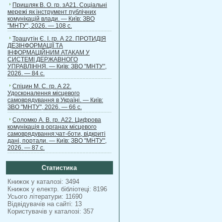
Пришляк В. О. гр. зА21. Соціальні
мережі як інструмент публічних
комунікацій влади. — Київ: ЗВО
"МНТУ", 2026. — 108 с.
Трашутін Є. І. гр. А 22. ПРОТИДІЯ
ДЕЗІНФОРМАЦІЇ ТА
ІНФОРМАЦІЙНИМ АТАКАМ У
СИСТЕМІ ДЕРЖАВНОГО
УПРАВЛІННЯ. — Київ: ЗВО "МНТУ",
2026. — 84 с.
Спіцин М. С. гр. А 22.
Удосконалення місцевого
самоврядування в Україні. — Київ:
ЗВО "МНТУ", 2026. — 66 с.
Соломко А. В. гр. А22. Цифрова
комунікація в органах місцевого
самоврядування:чат-боти, відкриті
дані, портали. — Київ: ЗВО "МНТУ",
2026. — 87 с.
Статистика
Книжок у каталозі: 3494
Книжок у електр. бібліотеці: 8196
Усього літератури: 11690
Відвідувачів на сайті: 13
Користувачів у каталозі: 357