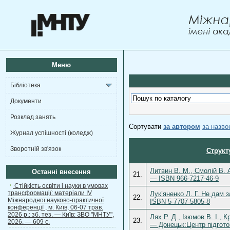
Меню
Бібліотека
Документи
Розклад занять
Сортувати
за автором
за назв
Журнал успішності (коледж)
Зворотній зв'язок
Структ
Литвин В. М., Смолій В. 
Останні внесення
21.
— ISBN 966-7217-46-9
Стійкість освіти і науки в умовах
трансформації: матеріали ІV
Лук’яненко Л. Г. Не дам 
22.
Міжнародної науково-практичної
ISBN 5-7707-5805-8
конференції , м. Київ, 06-07 трав.
2026 р.: зб. тез. — Київ: ЗВО "МНТУ",
Лях Р. Д., Ізюмов В. І., 
23.
2026. — 609 с.
— Донецьк:Центр підготов