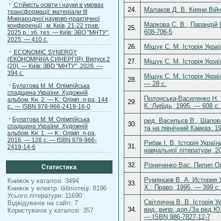
Стійкість освіти і науки в умовах
24.
Малаков Д. В. Кияни.Війн
трансформації: матеріали ІІІ
Міжнародної науково-практичної
Маркова С. В., Парандій 
конференції , м. Київ, 21-22 трав.
25.
608-706-5
2025 р.: зб. тез. — Київ: ЗВО "МНТУ",
2025. — 410 с.
26.
Міщук С. М. Історія Укра
ECONOMIC SYNERGY
(ЕКОНОМІЧНА СИНЕРГІЯ). Випуск 2
27.
Міщук С. М. Історія Укра
(20). — Київ: ЗВО "МНТУ", 2026. —
394 с.
Міщук С. М. Історія Украї
28.
— 28 с.
Булатова М. М. Олімпійська
спадщина України. Художній
Полонська-Василенко Н. Іс
альбом. Кн. 2. — К.: Олімп. л-ра, 144
29.
К.:Либідь, 1995. — 608 с.
с.. — ISBN 978-966-2419-16-0
Булатова М. М. Олімпійська
ред. Васильєв В., Шапов
30.
спадщина України. Художній
та на північний Кавказ. 1
альбом. Кн. 1. — К.: Олімп. л-ра,
2016. — 128 с. — ISBN 978-966-
Рибак І. В. Історія Украї
31.
2419-14-6
навчальної літератури, 2
32.
Різниченко Вас. Пилип Ор
Статистика
Румянцев В. А. История 
Книжок у каталозі: 3494
33.
Х.: Право, 1995. — 399 с
Книжок у електр. бібліотеці: 8196
Усього літератури: 11690
Світлична В. В. Історія 
Відвідувачів на сайті: 7
34.
вид.,випр.,доп./За ред.Ю
Користувачів у каталозі: 357
— ISBN 986-7827-12-7