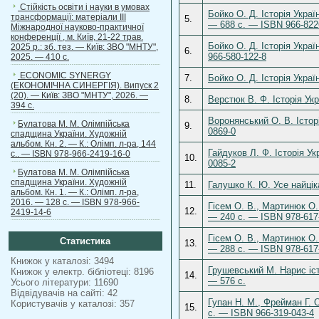
Стійкість освіти і науки в умовах
Бойко О. Д. Історія Укра
трансформації: матеріали ІІІ
5.
— 688 с. — ISBN 966-822
Міжнародної науково-практичної
конференції , м. Київ, 21-22 трав.
Бойко О. Д. Історія Укра
2025 р.: зб. тез. — Київ: ЗВО "МНТУ",
6.
966-580-122-8
2025. — 410 с.
ECONOMIC SYNERGY
7.
Бойко О. Д. Історія Укра
(ЕКОНОМІЧНА СИНЕРГІЯ). Випуск 2
(20). — Київ: ЗВО "МНТУ", 2026. —
8.
Верстюк В. Ф. Історія Ук
394 с.
Воронянський О. В. Істор
Булатова М. М. Олімпійська
9.
0869-0
спадщина України. Художній
альбом. Кн. 2. — К.: Олімп. л-ра, 144
Гайдуков Л. Ф. Історія У
с.. — ISBN 978-966-2419-16-0
10.
0085-2
Булатова М. М. Олімпійська
спадщина України. Художній
11.
Галушко К. Ю. Усе найціка
альбом. Кн. 1. — К.: Олімп. л-ра,
2016. — 128 с. — ISBN 978-966-
Гісем О. В., Мартинюк О. 
12.
2419-14-6
— 240 с. — ISBN 978-617
Гісем О. В., Мартинюк О.
Статистика
13.
— 288 с. — ISBN 978-617
Книжок у каталозі: 3494
Грушевський М. Нарис іст
Книжок у електр. бібліотеці: 8196
14.
— 576 с.
Усього літератури: 11690
Відвідувачів на сайті: 42
Гупан Н. М., Фрейман Г. О
Користувачів у каталозі: 357
15.
с. — ISBN 966-319-043-4