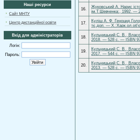
Наші ресурси
Жуковський А. Нарис істо
16.
ім.Т.Шевченка:, 1992. — 2
Сайт МНТУ
Куліш А. Ф. Геноцид.Голо
Центр дистанційної освіти
17.
тє,доп. — Х.:Харк.ол.об’
Кульчицький С. В., Власов
Вхід для адміністраторів
18.
2018. — 528 с. — ISBN 97
Логін:
Кульчицький С. В., Власов
19.
2017. — 544 с. — ISBN 97
Пароль:
Кульчицький С. В., Власов
20.
2013. — 528 с. — ISBN 97