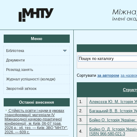
Меню
Бібліотека
Документи
Розклад занять
Сортувати
за автором
за назв
Журнал успішності (коледж)
Зворотній зв'язок
Структ
1.
Алексєєв Ю. М. Історія У
Останні внесення
Стійкість освіти і науки в умовах
2.
Багацький В. В. Історія У
трансформації: матеріали ІV
Міжнародної науково-практичної
3.
Бойко О. Історія України
конференції , м. Київ, 06-07 трав.
2026 р.: зб. тез. — Київ: ЗВО "МНТУ",
Бойко О. Д. Історія Укра
4.
2026. — 609 с.
ISBN 966-580-021-3