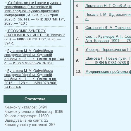
Стійкість освіти і науки в умовах
4.
Ломакина Н. Г. Особый р
трансформації: матеріали ІІІ
Міжнародної науково-практичної
Носаль І. М. Від рослини
конференції , м. Київ, 21-22 трав.
5.
c.
2025 р.: зб. тез. — Київ: ЗВО "МНТУ",
2025. — 410 с.
6.
Саганенко В. А. Фитипре
ECONOMIC SYNERGY
(ЕКОНОМІЧНА СИНЕРГІЯ). Випуск 2
Сост. : Кузнецов А.П. С
7.
(20). — Київ: ЗВО "МНТУ", 2026. —
Ата: Караван, 1991. — 76
394 с.
8.
Упоряд.: Перевозченко І.І
Булатова М. М. Олімпійська
спадщина України. Художній
Шамова Л. Новые пути. Н
альбом. Кн. 2. — К.: Олімп. л-ра, 144
9.
с. — ISBN 5-9734-0786-8
с.. — ISBN 978-966-2419-16-0
Булатова М. М. Олімпійська
10.
Медицинские проблемы фи
спадщина України. Художній
альбом. Кн. 1. — К.: Олімп. л-ра,
2016. — 128 с. — ISBN 978-966-
2419-14-6
Статистика
Книжок у каталозі: 3494
Книжок у електр. бібліотеці: 8196
Усього літератури: 11690
Відвідувачів на сайті: 22
Користувачів у каталозі: 357