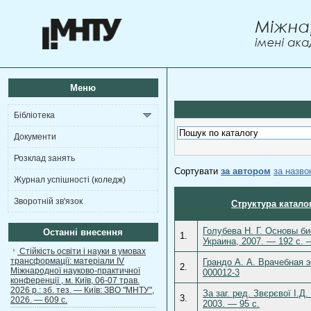
Меню
Бібліотека
Документи
Розклад занять
Сортувати
за автором
за назв
Журнал успішності (коледж)
Зворотній зв'язок
Структура катало
Голубева Н. Г. Основы б
Останні внесення
1.
Украина, 2007. — 192 с. 
Стійкість освіти і науки в умовах
трансформації: матеріали ІV
Грандо А. А. Врачебная 
2.
Міжнародної науково-практичної
000012-3
конференції , м. Київ, 06-07 трав.
2026 р.: зб. тез. — Київ: ЗВО "МНТУ",
За заг. ред. Звєрєвої І.Д
3.
2026. — 609 с.
2003. — 95 с.