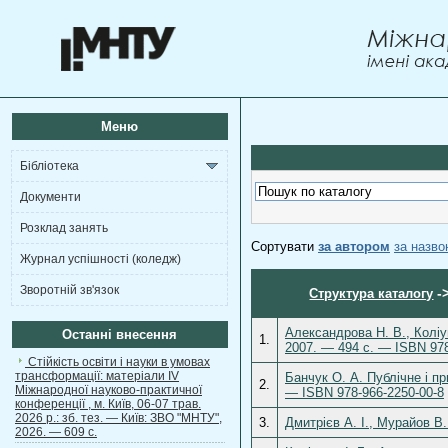
Меню
Бібліотека
Документи
Розклад занять
Сортувати
за автором
за назв
Журнал успішності (коледж)
Зворотній зв'язок
-
Структура каталогу
Александрова Н. В., Коліуш
Останні внесення
1.
2007. — 494 с. — ISBN 978
Стійкість освіти і науки в умовах
трансформації: матеріали ІV
Банчук О. А. Публічне і пр
2.
Міжнародної науково-практичної
— ISBN 978-966-2250-00-8
конференції , м. Київ, 06-07 трав.
2026 р.: зб. тез. — Київ: ЗВО "МНТУ",
3.
Дмитрієв А. І., Мурайов В
2026. — 609 с.