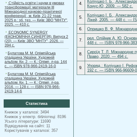
Коліушко І. Б., Александро
Стійкість освіти і науки в умовах
4.
Конус-Ю, 2009. — 582 с.
трансформації: матеріали ІІІ
Міжнародної науково-практичної
Коліушко І. Б., Александро
конференції , м. Київ, 21-22 трав.
5.
Лікей, 2005. — 448 с. — I
2025 р.: зб. тез. — Київ: ЗВО "МНТУ",
2025. — 410 с.
6.
Опришко В. Ф. Міжнародне 
ECONOMIC SYNERGY
(ЕКОНОМІЧНА СИНЕРГІЯ). Випуск 2
ред. Олійник А. Ю. Основи
7.
(20). — Київ: ЗВО "МНТУ", 2026. —
448 с. — ISBN 978-966-383
394 с.
Сироїд Т. Л. Міжнародне п
Булатова М. М. Олімпійська
8.
Право, 2020. — 494 c.
спадщина України. Художній
альбом. Кн. 2. — К.: Олімп. л-ра, 144
Упоряд.: Коліушко І. Рефор
с.. — ISBN 978-966-2419-16-0
9.
192 с. — ISBN 966-96609-0
Булатова М. М. Олімпійська
спадщина України. Художній
альбом. Кн. 1. — К.: Олімп. л-ра,
2016. — 128 с. — ISBN 978-966-
2419-14-6
Статистика
Книжок у каталозі: 3494
Книжок у електр. бібліотеці: 8196
Усього літератури: 11690
Відвідувачів на сайті: 11
Користувачів у каталозі: 357