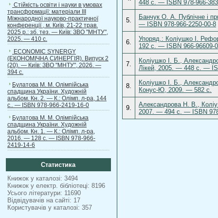
448 с. — ISBN 978-966-383
Стійкість освіти і науки в умовах
трансформації: матеріали ІІІ
Банчук О. А. Публічне і пр
Міжнародної науково-практичної
5.
— ISBN 978-966-2250-00-8
конференції , м. Київ, 21-22 трав.
2025 р.: зб. тез. — Київ: ЗВО "МНТУ",
Упоряд.: Коліушко І. Рефор
2025. — 410 с.
6.
192 с. — ISBN 966-96609-0
ECONOMIC SYNERGY
(ЕКОНОМІЧНА СИНЕРГІЯ). Випуск 2
Коліушко І. Б., Александро
7.
(20). — Київ: ЗВО "МНТУ", 2026. —
Лікей, 2005. — 448 с. — I
394 с.
Коліушко І. Б., Александро
Булатова М. М. Олімпійська
8.
Конус-Ю, 2009. — 582 с.
спадщина України. Художній
альбом. Кн. 2. — К.: Олімп. л-ра, 144
Александрова Н. В., Коліуш
с.. — ISBN 978-966-2419-16-0
9.
2007. — 494 с. — ISBN 978
Булатова М. М. Олімпійська
спадщина України. Художній
альбом. Кн. 1. — К.: Олімп. л-ра,
2016. — 128 с. — ISBN 978-966-
2419-14-6
Статистика
Книжок у каталозі: 3494
Книжок у електр. бібліотеці: 8196
Усього літератури: 11690
Відвідувачів на сайті: 17
Користувачів у каталозі: 357