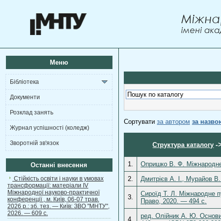
Меню
Бібліотека
Документи
Розклад занять
Сортувати
за автором
за назво
Журнал успішності (коледж)
Зворотній зв'язок
-
Структура каталогу
1.
Опришко В. Ф. Міжнародне 
Останні внесення
Стійкість освіти і науки в умовах
2.
Дмитрієв А. І., Мурайов В
трансформації: матеріали ІV
Міжнародної науково-практичної
Сироїд Т. Л. Міжнародне п
3.
конференції , м. Київ, 06-07 трав.
Право, 2020. — 494 c.
2026 р.: зб. тез. — Київ: ЗВО "МНТУ",
2026. — 609 с.
ред. Олійник А. Ю. Основи
4.