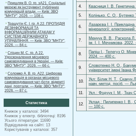
Пришляк В. О. гр. зА21. Соціальні
4.
Квасниця І. В. Генетична 
мережі як інструмент публічних
комунікацій влади. — Київ: ЗВО
5.
Колінько. С. О., Бутенко
"МНТУ", 2026. — 108 с.
Трашутін Є. І. гр. А 22. ПРОТИДІЯ
Лазарєва І. І. Прикладна
6.
ДЕЗІНФОРМАЦІЇ ТА
мінералогії: електронний 
ІНФОРМАЦІЙНИМ АТАКАМ У
СИСТЕМІ ДЕРЖАВНОГО
Менчук В. В., Раскола Л.
7.
УПРАВЛІННЯ. — Київ: ЗВО "МНТУ",
ім. І. І. Мечникова, 2022.
2026. — 84 с.
Папіш І., Телегуз О. Міне
Спіцин М. С. гр. А 22.
8.
2024. — 400 с.
Удосконалення місцевого
самоврядування в Україні. — Київ:
Словотенко Н. О., Бакуме
ЗВО "МНТУ", 2026. — 66 с.
9.
університет імені Івана Ф
Соломко А. В. гр. А22. Цифрова
комунікація в органах місцевого
Укл: Білик Н. Т., Скакун
10.
самоврядування:чат-боти, відкриті
навч.-метод. посіб. — Ль
дані, портали. — Київ: ЗВО "МНТУ",
2026. — 87 с.
11.
Укл.: Фодчук І. М., Ткач 
Уклад.: Пилипенко І. В., 
Статистика
12.
— 100 с.
Книжок у каталозі: 3494
Книжок у електр. бібліотеці: 8196
Усього літератури: 11690
Відвідувачів на сайті: 13
Користувачів у каталозі: 357