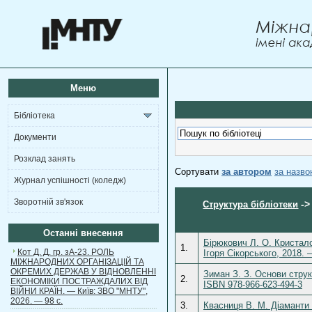
Меню
Бібліотека
Документи
Розклад занять
Сортувати
за автором
за назв
Журнал успішності (коледж)
Зворотній зв'язок
-
Структура бібліотеки
Останні внесення
Бірюкович Л. О. Кристалог
1.
Кот Д. Д. гр. зА-23. РОЛЬ
Ігоря Сікорського, 2018. 
МІЖНАРОДНИХ ОРГАНІЗАЦІЙ ТА
ОКРЕМИХ ДЕРЖАВ У ВІДНОВЛЕННІ
Зиман З. З. Основи структ
2.
ЕКОНОМІКИ ПОСТРАЖДАЛИХ ВІД
ISBN 978-966-623-494-3
ВІЙНИ КРАЇН. — Київ: ЗВО "МНТУ",
2026. — 98 с.
3.
Квасниця В. М. Діаманти 