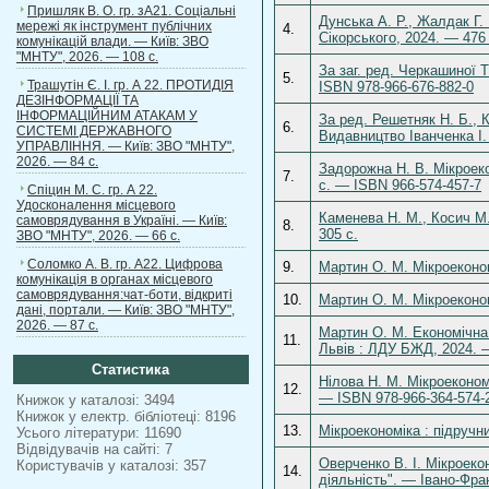
Пришляк В. О. гр. зА21. Соціальні
Дунська А. Р., Жалдак Г. 
мережі як інструмент публічних
4.
Сікорського, 2024. — 476
комунікацій влади. — Київ: ЗВО
"МНТУ", 2026. — 108 с.
За заг. ред. Черкашиної Т
5.
Трашутін Є. І. гр. А 22. ПРОТИДІЯ
ISBN 978-966-676-882-0
ДЕЗІНФОРМАЦІЇ ТА
ІНФОРМАЦІЙНИМ АТАКАМ У
За ред. Решетняк Н. Б., К
6.
СИСТЕМІ ДЕРЖАВНОГО
Видавництво Іванченка І.
УПРАВЛІННЯ. — Київ: ЗВО "МНТУ",
2026. — 84 с.
Задорожна Н. В. Мікроеко
7.
с. — ISBN 966-574-457-7
Спіцин М. С. гр. А 22.
Удосконалення місцевого
Каменева Н. М., Косич М.
самоврядування в Україні. — Київ:
8.
305 с.
ЗВО "МНТУ", 2026. — 66 с.
Соломко А. В. гр. А22. Цифрова
9.
Мартин О. М. Мікроекономі
комунікація в органах місцевого
самоврядування:чат-боти, відкриті
10.
Мартин О. М. Мікроеконом
дані, портали. — Київ: ЗВО "МНТУ",
2026. — 87 с.
Мартин О. М. Економічна 
11.
Львів : ЛДУ БЖД, 2024. 
Статистика
Нілова Н. М. Мікроеконом
12.
— ISBN 978-966-364-574-
Книжок у каталозі: 3494
Книжок у електр. бібліотеці: 8196
13.
Мікроекономіка : підручни
Усього літератури: 11690
Відвідувачів на сайті: 7
Оверченко В. І. Мікроекон
Користувачів у каталозі: 357
14.
діяльність". — Івано-Фра