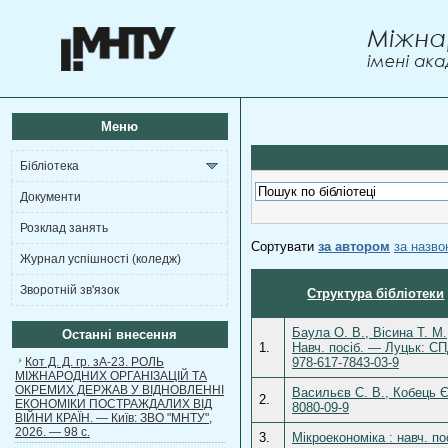
Меню
Бібліотека
Документи
Розклад занять
Сортувати
за автором
за назв
Журнал успішності (коледж)
Зворотній зв'язок
Структура бібліотеки
Баула О. В., Вісина Т. М.
Останні внесення
1.
Навч. посіб. — Луцьк: С
Кот Д. Д. гр. зА-23. РОЛЬ
978-617-7843-03-9
МІЖНАРОДНИХ ОРГАНІЗАЦІЙ ТА
ОКРЕМИХ ДЕРЖАВ У ВІДНОВЛЕННІ
Васильєв С. В., Кобець Є
2.
ЕКОНОМІКИ ПОСТРАЖДАЛИХ ВІД
8080-09-9
ВІЙНИ КРАЇН. — Київ: ЗВО "МНТУ",
2026. — 98 с.
3.
Мікроекономіка : навч. п