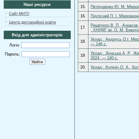
Наші ресурси
15.
Петрушенко Ю. М. Мікроек
Сайт МНТУ
16.
Підлісний П. І. Мікроеко
Центр дистанційної освіти
Решетило В. П., Ачкасов А
17.
: ХНУМГ ім. О. М. Бекето
Вхід для адміністраторів
Уклад.: Андрусь О.І. Мікр
18.
— 146 с.
Логін:
Уклад.: Дунська А. Р., Жа
Пароль:
19.
2024. — 140 с.
20.
Уклад.: Кулініч О. А., Ко